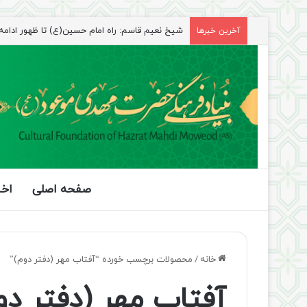
شیخ نعیم قاسم: راه امام حسین(ع) تا ظهور ادامه دا
آخرین خبرها
صفحه اصلی
اخب
خانه
/
محصولات برچسب خورده “آفتاب مهر (دفتر دوم)”
آفتاب مهر (دفتر دو