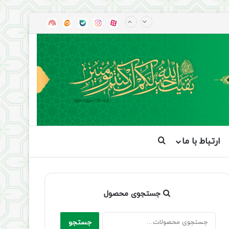
آپارات
بله
اینستاگرام
ایتا
شنوتو
ارتباط با ما
جستجو برای
جستجوی محصول
جستجو
جستجو
برای: