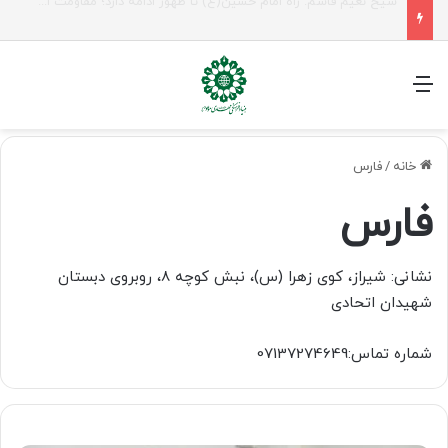
راهپیمایی اربعین، رزمایش منتظران ظهور
منو
خانه
/
فارس
فارس
نشانی: شیراز، کوی زهرا (س)، نبش کوچه ۸، روبروی دبستان
شهیدان اتحادی
شماره تماس:07137274649