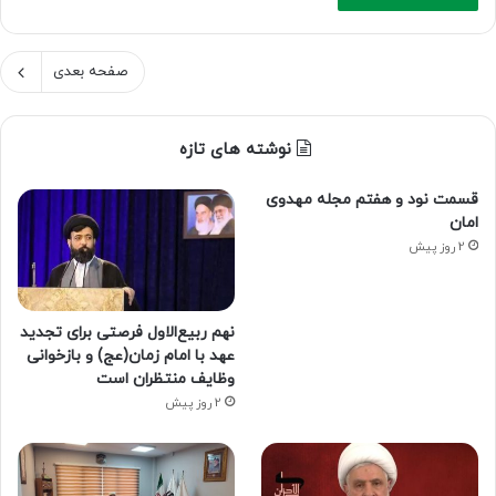
صفحه بعدی
نوشته های تازه
قسمت نود و هفتم مجله مهدوی
امان
2 روز پیش
نهم ربیع‌الاول فرصتی برای تجدید
عهد با امام زمان(عج) و بازخوانی
وظایف منتظران است
2 روز پیش