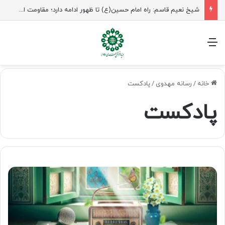
راهپیمایی اربعین، رزمایش منتظران ظهور
منو
خانه
/
رسانه مهدوی
/
پادکست
پادکست