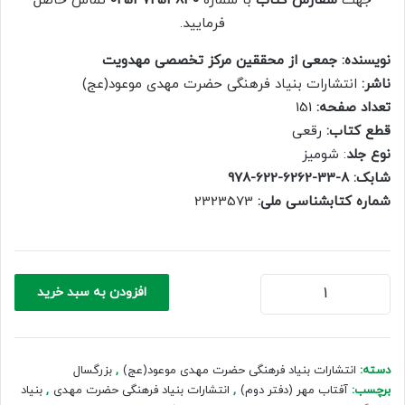
جهت
سفارش کتاب
با شماره
02537254840
تماس حاصل
600,000 ریال.
420,000 ریال.
فرمایید.
نویسنده: جمعی از محققین مرکز تخصصی مهدویت
ناشر:
انتشارات بنیاد فرهنگی حضرت مهدی موعود(عج)
تعداد صفحه:
151
قطع کتاب:
رقعی
نوع جلد
: شومیز
شابک: 8-33-6262-622-978
شماره کتابشناسی ملی:
‭2323573
آفتاب
افزودن به سبد خرید
مهر
(دفتر
دوم)
عدد
دسته:
انتشارات بنیاد فرهنگی حضرت مهدی موعود(عج)
,
بزرگسال
برچسب:
آفتاب مهر (دفتر دوم)
,
انتشارات بنیاد فرهنگی حضرت مهدی
,
بنیاد