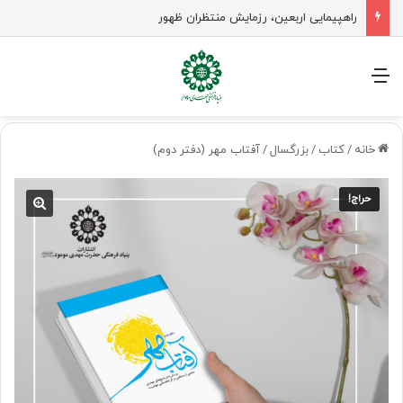
راهپیمایی اربعین، رزمایش منتظران ظهور
منو
خانه
/
کتاب
/
بزرگسال
/
آفتاب مهر (دفتر دوم)
حراج!