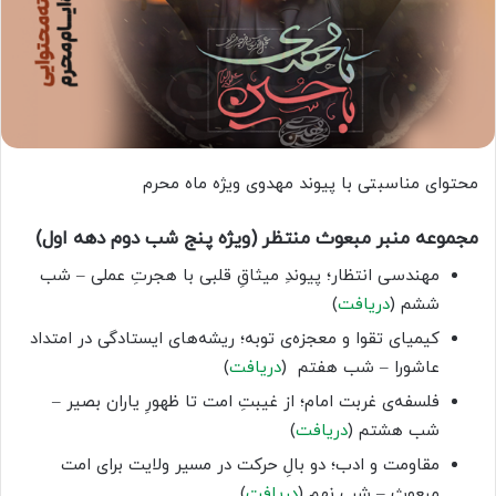
محتوای مناسبتی با پیوند مهدوی ویژه ماه محرم
مجموعه منبر مبعوث منتظر (ویژه پنج شب دوم دهه اول)
مهندسی انتظار؛ پیوندِ میثاقِ قلبی با هجرتِ عملی – شب
ششم (
دریافت
)
کیمیای تقوا و معجزه‌ی توبه؛ ریشه‌های ایستادگی در امتداد
عاشورا – شب هفتم (
دریافت
)
فلسفه‌ی غربت امام؛ از غیبتِ امت تا ظهورِ یاران بصیر –
شب هشتم (
دریافت
)
مقاومت و ادب؛ دو بالِ حرکت در مسیر ولایت برای امت
مبعوث – شب نهم (
دریافت
)