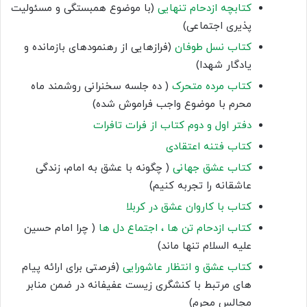
کتابچه ازدحام تنهایی
(با موضوع همبستگی و مسئولیت
پذیری اجتماعی)
کتاب نسل طوفان
(فرازهایی از رهنمودهای بازمانده و
یادگار شهدا)
کتاب مرده متحرک
( ده جلسه سخنرانی روشمند ماه
محرم با موضوع واجب فراموش شده)
دفتر اول و دوم کتاب از فرات تافرات
کتاب فتنه اعتقادی
کتاب عشق جهانی
( چگونه با عشق به امام، زندگی
عاشقانه را تجربه کنیم)
کتاب با کاروان عشق در کربلا
کتاب ازدحام تن ها ، اجتماع دل ها
( چرا امام حسین
علیه السلام تنها ماند)
کتاب عشق و انتظار عاشورایی
(فرصتی برای ارائه پیام
های مرتبط با کنشگری زیست عفیفانه در ضمن منابر
مجالس محرم)