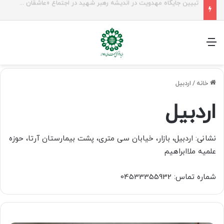
شیخ نعیم قاسم: راه امام حسین(ع) تا ظهور ادامه دارد؛ مقاومت از کربلا الهام می‌گیرد
منو
خانه
/
اردبیل
اردبیل
نشانی: اردبیل، بازار، خیابان سی متری، پشت بیمارستان آرتا، حوزه
علمیه ملاابراهیم
شماره تماس: 04533355932