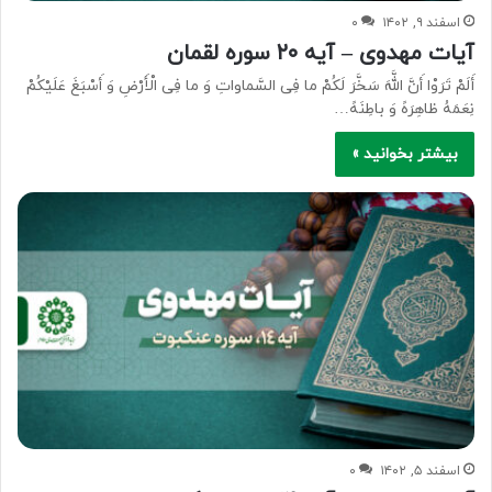
اسفند ۹, ۱۴۰۲
۰
آیات مهدوی – آیه ۲۰ سوره لقمان
أَلَمْ تَرَوْا أَنَّ اللَّهَ سَخَّرَ لَکُمْ ما فِی السَّماواتِ وَ ما فِی الْأَرْضِ وَ أَسْبَغَ عَلَیْکُمْ
نِعَمَهُ ظاهِرَهً وَ باطِنَهً…
بیشتر بخوانید »
اسفند ۵, ۱۴۰۲
۰