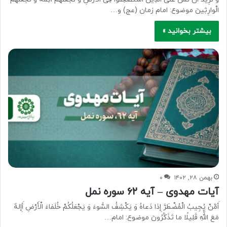
الْوارِثِینَ موضوع: امام زمان (عج) و…
بیشتر بخوانید »
بهمن ۲۸, ۱۴۰۲
۰
آیات مهدوی – آیه ۶۲ سوره نمل
أَمَّنْ یُجِیبُ الْمُضْطَرَّ إِذا دَعاهُ وَ یَکْشِفُ السُّوءَ وَ یَجْعَلُکُمْ خُلَفاءَ الْأَرْضِ أَإِلهٌ
مَعَ اللَّهِ قَلِیلًا ما تَذَکَّرُونَ موضوع: امام…