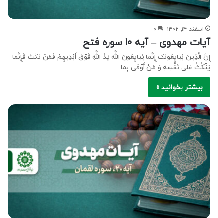
اسفند ۱۴, ۱۴۰۲
۰
آیات مهدوی – آیه ۱۰ سوره فتح
إِنَّ الَّذِینَ یُبایِعُونَکَ إِنَّما یُبایِعُونَ اللَّهَ یَدُ اللَّهِ فَوْقَ أَیْدِیهِمْ فَمَنْ نَکَثَ فَإِنَّما
یَنْکُثُ عَلى‏ نَفْسِهِ وَ مَنْ أَوْفى‏ بِما…
بیشتر بخوانید »