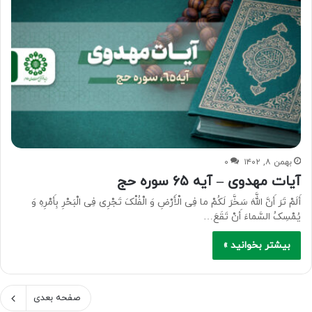
بهمن ۸, ۱۴۰۲
۰
آیات مهدوی – آیه ۶۵ سوره حج
أَلَمْ تَرَ أَنَّ اللَّهَ سَخَّرَ لَکُمْ ما فِی الْأَرْضِ وَ الْفُلْکَ تَجْرِی فِی الْبَحْرِ بِأَمْرِهِ وَ
یُمْسِکُ السَّماءَ أَنْ تَقَعَ…
بیشتر بخوانید »
صفحه بعدی