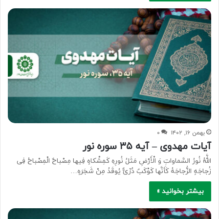
بهمن ۱۶, ۱۴۰۲
۰
آیات مهدوی – آیه ۳۵ سوره نور
اللَّهُ نُورُ السَّماواتِ وَ الْأَرْضِ مَثَلُ نُورِهِ کَمِشْکاهٍ فِیها مِصْباحٌ الْمِصْباحُ فِی
زُجاجَهٍ الزُّجاجَهُ کَأَنَّها کَوْکَبٌ دُرِّیٌّ یُوقَدُ مِنْ شَجَرَهٍ…
بیشتر بخوانید »