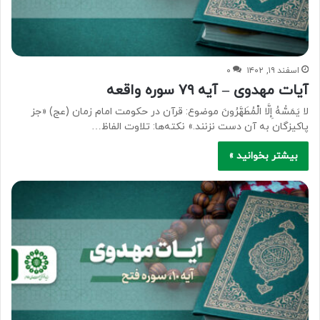
اسفند ۱۹, ۱۴۰۲
۰
آیات مهدوی – آیه ۷۹ سوره واقعه
لا یَمَسُّهُ إِلَّا الْمُطَهَّرُونَ موضوع: قرآن در حکومت امام زمان (عج) «جز
پاکیزگان به آن دست نزنند.» نکته‌ها: تلاوت الفاظ…
بیشتر بخوانید »