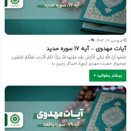
فروردین ۲۶, ۱۴۰۳
۰
آیات مهدوی – آیه ۱۷ سوره حدید
اعْلَمُوا أَنَّ اللَّهَ یُحْیِ الْأَرْضَ بَعْدَ مَوْتِها قَدْ بَیَّنَّا لَکُمُ الْآیاتِ لَعَلَّکُمْ تَعْقِلُونَ
موضوع: حضرت مهدی (عج)، احیاگر زمین با…
بیشتر بخوانید »