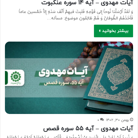
آیات مهدوی – آیه ۱۴ سوره عنکبوت
وَ لَقَدْ أَرْسَلْنا نُوحاً إِلى‏ قَوْمِهِ فَلَبِثَ فیهِمْ أَلْفَ سَنَهٍ إِلاَّ خَمْسینَ عاماً
فَأَخَذَهُمُ الطُّوفانُ وَ هُمْ ظالِمُونَ موضوع: مسأله…
بیشتر بخوانید »
بهمن ۳۰, ۱۴۰۲
۰
آیات مهدوی – آیه ۵۵ سوره قصص
وَ نُرِیدُ أَنْ نَمُنَّ عَلَى الَّذِینَ اسْتُضْعِفُوا فِی الْأَرْضِ وَ نَجْعَلَهُمْ أَئِمَّهً وَ نَجْعَلَهُمُ