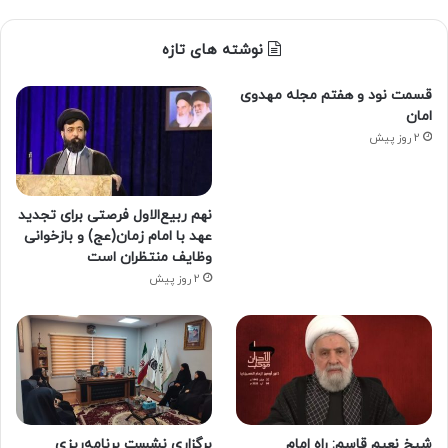
نوشته های تازه
قسمت نود و هفتم مجله مهدوی
امان
2 روز پیش
نهم ربیع‌الاول فرصتی برای تجدید
عهد با امام زمان(عج) و بازخوانی
وظایف منتظران است
2 روز پیش
شیخ نعیم قاسم: راه امام
برگزاری نشست برنامه‌ریزی