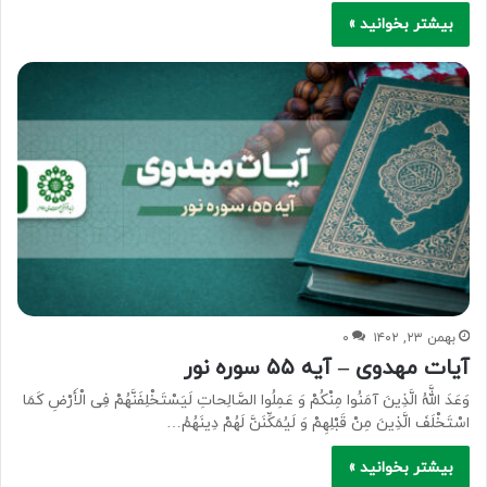
بیشتر بخوانید »
بهمن ۲۳, ۱۴۰۲
۰
آیات مهدوی – آیه ۵۵ سوره نور
وَعَدَ اللَّهُ الَّذِینَ آمَنُوا مِنْکُمْ وَ عَمِلُوا الصَّالِحاتِ لَیَسْتَخْلِفَنَّهُمْ فِی الْأَرْضِ کَمَا
اسْتَخْلَفَ الَّذِینَ مِنْ قَبْلِهِمْ وَ لَیُمَکِّنَنَّ لَهُمْ دِینَهُمُ…
بیشتر بخوانید »