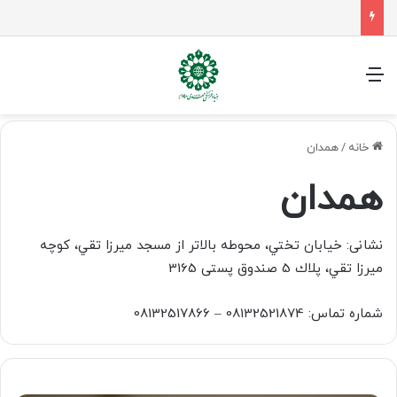
راهپیمایی اربعین، رزمایش منتظران ظهور
منو
خانه
/
همدان
همدان
نشانی: خيابان تختي، محوطه بالاتر از مسجد ميرزا تقي، كوچه
ميرزا تقي، پلاك 5 صندوق پستی 3165
شماره تماس: 08132521874 – 08132517866