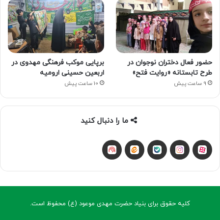
حضور فعال دختران نوجوان در
برپایی موکب فرهنگی مهدوی در
طرح تابستانه «روایت فتح»
اربعین حسینی ارومیه
9 ساعت پیش
10 ساعت پیش
ما را دنبال کنید
آپارات
بله
اینستاگرام
ایتا
شنوتو
کلیه حقوق برای بنیاد حضرت مهدی موعود (ع) محفوظ است.