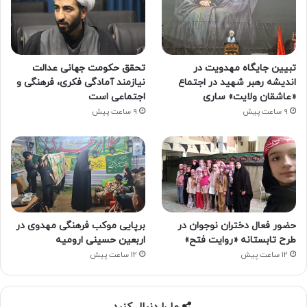
تبیین جایگاه مهدویت در
تحقق حکومت جهانی عدالت
اندیشه رهبر شهید در اجتماع
نیازمند آمادگی فکری، فرهنگی و
«عاشقان ولایت» ساری
اجتماعی است
9 ساعت پیش
9 ساعت پیش
حضور فعال دختران نوجوان در
برپایی موکب فرهنگی مهدوی در
طرح تابستانه «روایت فتح»
اربعین حسینی ارومیه
12 ساعت پیش
12 ساعت پیش