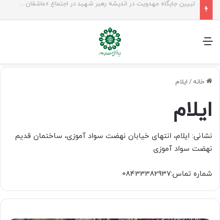
شیخ نعیم قاسم: راه امام حسین(ع) تا ظهور ادامه دارد؛ مقاومت از کربلا الهام می‌گیرد
منو
خانه
/
ایلام
ایلام
نشانی: ایلام، انتهای خیابان نهضت سواد آموزی، ساختمان قدیم
نهضت سواد آموزی
شماره تماس:08433382937