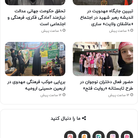
تبیین جایگاه مهدویت در
تحقق حکومت جهانی عدالت
اندیشه رهبر شهید در اجتماع
نیازمند آمادگی فکری، فرهنگی و
«عاشقان ولایت» ساری
اجتماعی است
9 ساعت پیش
9 ساعت پیش
حضور فعال دختران نوجوان در
برپایی موکب فرهنگی مهدوی در
طرح تابستانه «روایت فتح»
اربعین حسینی ارومیه
12 ساعت پیش
12 ساعت پیش
ما را دنبال کنید
آپارات
بله
اینستاگرام
ایتا
شنوتو