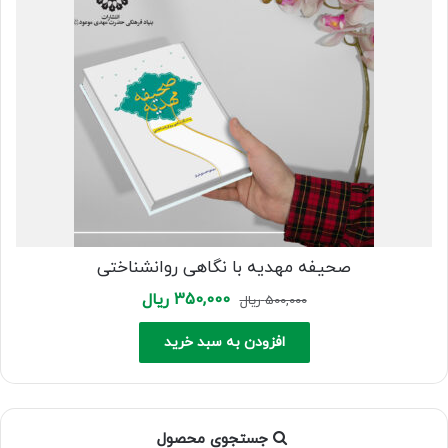
صحیفه مهدیه با نگاهی روانشناختی
Current
Original
350,000
ریال
500,000
ریال
price
price
is:
was:
افزودن به سبد خرید
500,000 ریال.
350,000 ریال.
جستجوی محصول