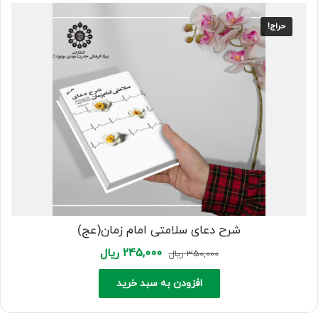
حراج!
شرح دعای سلامتی امام زمان(عج)
Current
Original
245,000
ریال
350,000
ریال
price
price
is:
was:
افزودن به سبد خرید
350,000 ریال.
245,000 ریال.