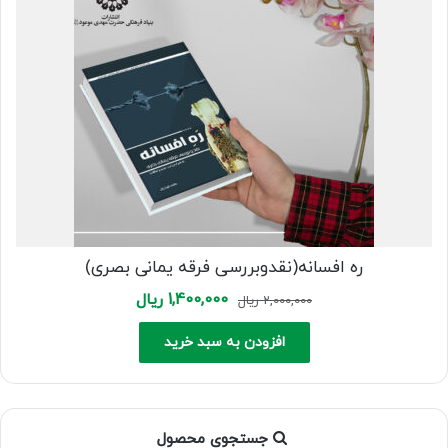
ره افسانه(نقدوبررسی فرقه یمانی بصری)
Current
Original
1,400,000
ریال
2,000,000
ریال
price
price
is:
was:
افزودن به سبد خرید
2,000,000 ریال.
1,400,000 ریال.
جستجوی محصول