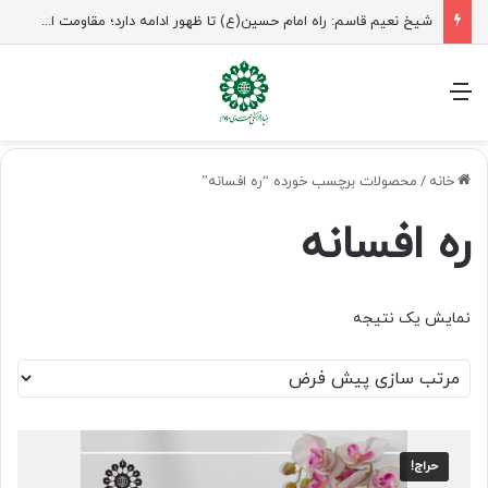
شیخ نعیم قاسم: راه امام حسین(ع) تا ظهور ادامه دارد؛ مقاومت از کربلا الهام می‌گیرد
منو
خانه
/
محصولات برچسب خورده “ره افسانه”
ره افسانه
نمایش یک نتیجه
حراج!