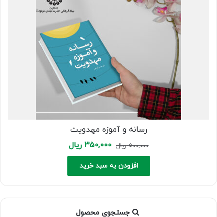
رسانه و آموزه مهدویت
Current
Original
350,000
ریال
500,000
ریال
price
price
is:
was:
افزودن به سبد خرید
500,000 ریال.
350,000 ریال.
جستجوی محصول