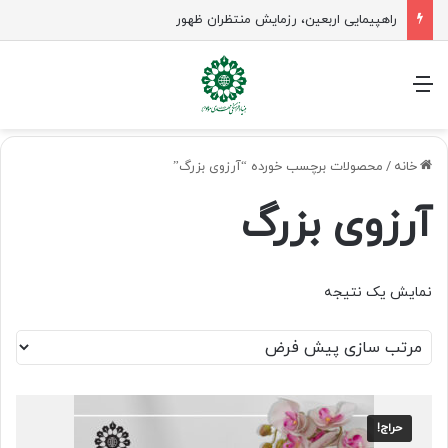
راهپیمایی اربعین، رزمایش منتظران ظهور
منو
خانه
/
محصولات برچسب خورده “آرزوی بزرگ”
آرزوی بزرگ
نمایش یک نتیجه
حراج!