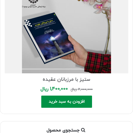
ستیز با مرزبانان عقیده
Current
Original
1,400,000
ریال
2,000,000
ریال
price
price
is:
was:
افزودن به سبد خرید
2,000,000 ریال.
1,400,000 ریال.
جستجوی محصول