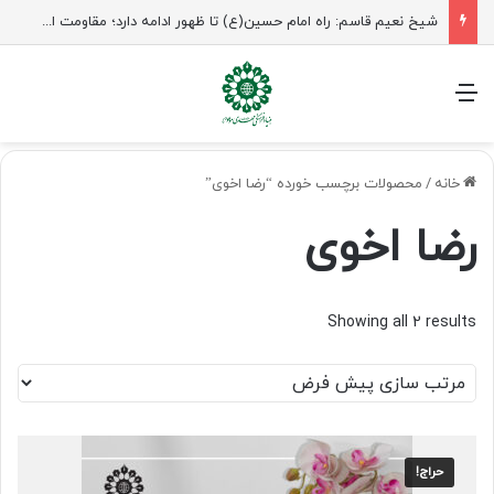
شیخ نعیم قاسم: راه امام حسین(ع) تا ظهور ادامه دارد؛ مقاومت از کربلا الهام می‌گیرد
منو
خانه
/
محصولات برچسب خورده “رضا اخوی”
رضا اخوی
Showing all 2 results
حراج!