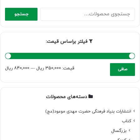
جستجو
جستجو
برای:
فیلتر براساس قیمت:
حداقل
حداكثر
قيمت:
350,000 ریال
—
840,000 ریال
صافی
قیمت
قيمت
دسته‌های محصولات
انتشارات بنیاد فرهنگی حضرت مهدی موعود(عج)
کتاب
بزرگسال