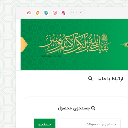
آپارات
بله
اینستاگرام
ایتا
شنوتو
ارتباط با ما
جستجو برای
جستجوی محصول
جستجو
جستجو
برای: