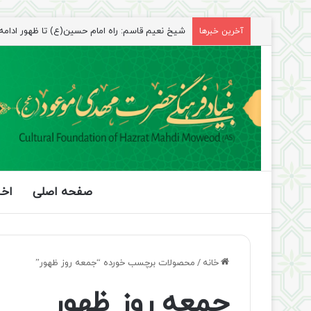
شیخ نعیم قاسم: راه امام حسین(ع) تا ظهور ادامه دا
آخرین خبرها
صفحه اصلی
اخب
خانه
/
محصولات برچسب خورده “جمعه روز ظهور”
جمعه روز ظهور