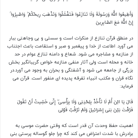
وَأَطِیعُوا اللَّهَ وَرَسُولَهُ وَلَا تَنَازَعُوا فَتَفْشَلُوا وَتَذْهَبَ رِیحُکُمْ ۖ وَاصْبِرُوا ۚ
إِنَّ اللَّهَ مَعَ الصَّابِرِینَ
در منطق قرآن تنازع از منکرات است و سستی و بی وجاهتی ببار
می آورد. اطاعت از خدا و پیغمبر و صبر و استقامت باعث اجتناب
از منازعه و مشاجره می شود. شعاع و دامنه تنازع عوام در حد
خانه و محله است ولی آثار منفی منازعه خواص گریبانگیر بخش
بزرگی از جامعه می شود و آشفتگی و بحران به وجود می آورد.در
نگاه قران و مکتب انبیاء تفرقه پدیده ای منفور است. قرآن می
فرماید:
قَالَ یَا ابْنَ أُمَّ لَا تَأْخُذْ بِلِحْیَتِی وَلَا بِرَأْسِی ۖ إِنِّی خَشِیتُ أَنْ تَقُولَ
فَرَّقْتَ بَیْنَ بَنِی إِسْرَائِیلَ وَلَمْ تَرْقُبْ قَوْلِی
اهمیت حفظ وحدت آن قدر است که وقتی حضرت موسی به
برادرش با شدت اعتراض می کند که چرا جلو گوساله پرستی بنی