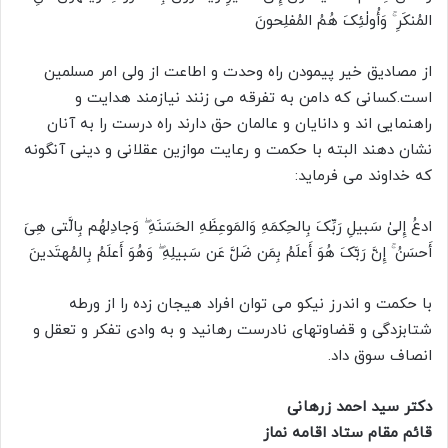
المُنکَرِ ۚ وَأُولٰئِکَ هُمُ المُفلِحونَ
از مصادیق خیر پیمودن راه وحدت و اطاعت از ولی امر مسلمین
است.کسانی که دامن به تفرقه می زنند نیازمند هدایت و
راهنمایی اند و دانایان و عالمان حق دارند راه درست را به آنان
نشان دهند البته با حکمت و رعایت موازین عقلانی و دینی آنگونه
که خداوند می فرماید:
ادعُ إِلىٰ سَبیلِ رَبِّکَ بِالحِکمَهِ وَالمَوعِظَهِ الحَسَنَهِ ۖ وَجادِلهُم بِالَّتی هِیَ
أَحسَنُ ۚ إِنَّ رَبَّکَ هُوَ أَعلَمُ بِمَن ضَلَّ عَن سَبیلِهِ ۖ وَهُوَ أَعلَمُ بِالمُهتَدینَ
با حکمت و اندرز نیکو می توان افراد هیجان زده را از ورطه
شتابزدگی و قضاوتهای نادرست رهانید و به وادی تفکر و تعقل و
انصاف سوق داد.
دکتر سید احمد زرهانی
قائم مقام ستاد اقامه نماز