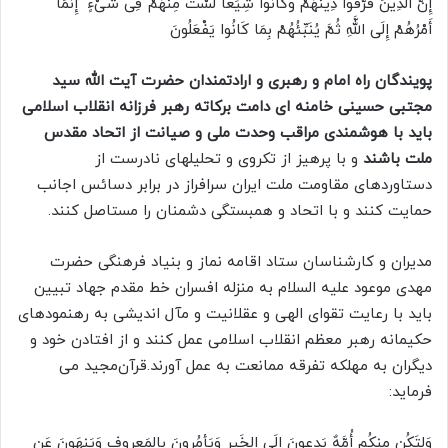
إِنَّ الَّذِینَ فَرَّقُوا دِینَهُمْ وَکَانُوا شِیَعًا لَسْتَ مِنْهُمْ فِی شَیْءٍ ۚ إِنَّمَا
أَمْرُهُمْ إِلَى اللَّهِ ثُمَّ یُنَبِّئُهُمْ بِمَا کَانُوا یَفْعَلُونَ
پویندگان راه امام و رهبری و ارادتمندان حضرت آیت الله سید
مجتبی حسینی خامنه ای دامت برکاته رهبر فرزانه انقلاب اسلامی
باید با هوشمندی مراقب وحدت ملی و صیانت از اتحاد مقدس
ملت باشند
و با پرهیز از تکروی و تحلیلهای نادرست از
دستاوردهای مقاومت ملت ایران سرافراز در برابر دسائس اجانب
حمایت کنند و با اتحاد و همبستگی دشمنان را مستاصل کنند.
مدیران و کارشناسان ستاد اقامه نماز و بنیاد فرهنگی حضرت
مهدی موعود علیه السلام به منزله افسران خط مقدم جهاد تبیین
باید با رعایت تقوای الهی و عقلانیت و مآل اندیشی به رهنمودهای
حکیمانه رهبر معظم انقلاب اسلامی عمل کنند و از افتادن خود و
دیگران به مهلکه تفرقه ممانعت به عمل آورند.قرآن‌مجید می
فرماید:
وَلتَکُن مِنکُم أُمَّهٌ یَدعونَ إِلَى الخَیرِ وَیَأمُرونَ بِالمَعروفِ وَیَنهَونَ عَنِ