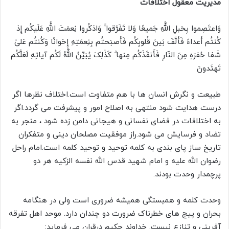
مدیریت معقول اختلافات
وَاعتَصِموا بِحَبلِ اللَّهِ جَمیعًا وَلا تَفَرَّقوا ۚ وَاذکُروا نِعمَتَ اللَّهِ عَلَیکُم إِذ
کُنتُم أَعداءً فَأَلَّفَ بَینَ قُلوبِکُم فَأَصبَحتُم بِنِعمَتِهِ إِخوانًا وَکُنتُم عَلىٰ
شَفا حُفرَهٍ مِنَ النّارِ فَأَنقَذَکُم مِنها ۗ کَذٰلِکَ یُبَیِّنُ اللَّهُ لَکُم آیاتِهِ لَعَلَّکُم
تَهتَدونَ
طبیعت و نگرش انسان ها با هم متفاوت است.اختلاف نظرها اگر
درست هدایت شود منتهی به اصلاح امور و پیشرفت می گردد.اگر
به اختلافات در فضای نفسانی و هیجانی دامن زده شود ، منجر به
تضاد و فرسایش می شود.راز موفقیت مصلحان دینی و متفکران
تاریخ ساز پای بندی به کلمه توحید و توحید کلمه است.امام راحل
رضوان الله علیه و امام شهید قدس الله نفسه الزکیه هر دو
پرچمدار وحدت بودند.
وحدت کلمه و همبستگی همیشه ضروری است ولی در هنگامه
بحران و پیچ های خطرناک ضرورت دو چندان دارد. موحد اهل تفرقه
آفرینی و تنازع نیست. خداوند حکیم درقران می فرماید: