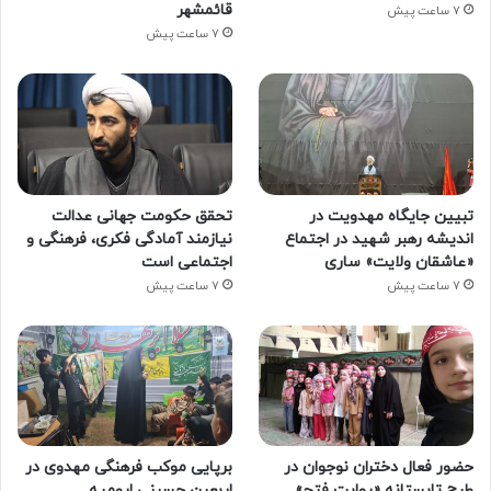
قائمشهر
7 ساعت پیش
7 ساعت پیش
تبیین جایگاه مهدویت در
تحقق حکومت جهانی عدالت
اندیشه رهبر شهید در اجتماع
نیازمند آمادگی فکری، فرهنگی و
«عاشقان ولایت» ساری
اجتماعی است
7 ساعت پیش
7 ساعت پیش
حضور فعال دختران نوجوان در
برپایی موکب فرهنگی مهدوی در
طرح تابستانه «روایت فتح»
اربعین حسینی ارومیه