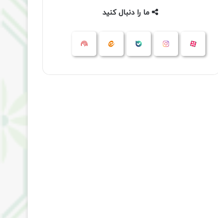
ما را دنبال کنید
آپارات
بله
اینستاگرام
ایتا
شنوتو