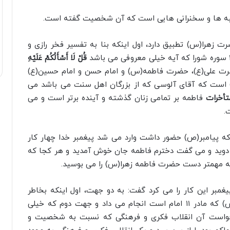
ه ها و سخنرانی هایی است که آن شخصیت گفته است.
زهرا(س) تطبیق دارد، اول اینکه بنا به تفسیر فخر رازی و
قُلْ لَا أَسْأَلُکُمْ عَلَیْهِ
ضرت علی(ع)، حضرت فاطمه(س) و امام حسن و امام حسین(ع)
اهله(آیه ۶۱ سوره آل عمران) است که آقای آلوسی که از بزرگان اهل سنت می باشد می
تأخرات
فاطمه بر تمامی زنان گذشته و آینده برتر است و می
.
ه پیامبر(ص) حضور داشت وارد می شد پیغمبر خدا چهار کار
 دوید و می گفت دخترم فاطمه جان خوش آمدید و هر کجا که
همه مهمتر دست حضرت فاطمه زهرا(س) را می بوسید.
یغمبر این کار را می کرد گفت: به دو جهت، اول اینکه بخاطر
شخصیت ایمانی، مقام و عباداتی که حضرت زهرا(س) که مادر ۱۱ امام است انجام می داد و جهت دوم که خیلی
خواست آن انقلاب فکری و فرهنگی که نسبت به شخصیت و