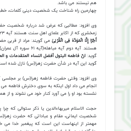
هم نیستند می باشد.
چهارمین راه شناخت یک شخصیت دینی کلمات، خطب
وی افزود: مطالبی که عرض شد درباره شخصیت حضرت 
زمخشری که از اکابر علمای اهل سنت هستند آیه ۲۳ سوره شورا که آیه خیلی معروفی می باشد
أَجْرًا إِلَّا الْمَوَدَّهَ فِی الْقُرْبَىٰ
می گویند: مراد از قربی ح
هستند. آیه دوم آیه مب
گوید:
انّ فاطمه البتول أفضل النساء المتقدمات و الم
گوید این آیه در شأن حضرت زهرا(س) نازل شده است
وی افزود: وقتی حضرت فاطمه زهرا(س) بر مجلسی ک
انجام می داد اول اینکه به سوی دخترش فاطمه می
نشسته بود او را می آورد کنار خود می نشوند و از 
حجت الاسلام میربهاءالدین یا ذکر سئوالی که چرا پ
مهمتر از اینهاست این است که پیغمبر خدا می 