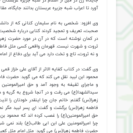
جایگاه زن در قبل از اسلام در شبه جزیره عربستان ح
آورد تا اعراب شبه جزیره عربستان بدانند جایگاه، م
وی افزود: شخصی به نام سلیمان کتانی که از دان
صحبت، تعریف و تمجید کردند کتابی درباره شخصیت
در کمان نوشته است که در آن در مورد حضرت زهرا(س
ثروت و شهرت نیست. قهرمان واقعی کسی مثل فاطمه 
و نه ثروت، تاج و تخت دارد می آید برای دفاع از ام
وی گفت: در کتاب کفایه الاثر از آقای علی خزاز قم
محمود ابن لبید نقل می کند که می گوید: حضرت فاطمه
و ماجرای ثقیفه به وجود آمد و حق امیرالمومنین
سیدالشهدا(ع) می رفت و در آنجا شروع به گریه و د
زهرا(س) گفتم: خانم جان چرا اینقدر خودتان را ا
فاطمه زهرا(س) برگشت و گفت: ای پسر لبید مگر نمی 
حق امیرالمومنین(ع) را غصب کرده اند که محمود بن
چرا امیرالمومنین علی ابن ابی طالب(ع) بلند نمی 
حضرت فاطمه زهرا(س) می گوید: مثل امام مثل کعب