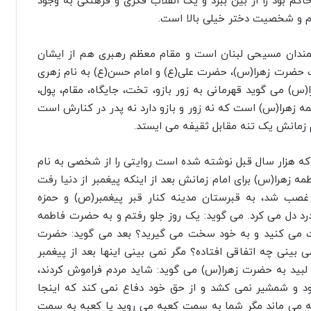
اکم بود را از بین ببرد و یک انقلاب فکری و فرهنگی به وجود
قام و شخصیت دختر خیلی بالا است.
شمندان مسیحی لبنان است و مقام معظم رهبری هم از ایشان
 حضرت زهرا(س)، حضرت علی(ع) و امام حسن(ع) به نام زهری
) می گوید قهرمانی به زور بازو، تخت، جایگاه، مقام، پول،
زهرا(س) است که نه زور و بازو دارد نه پدر در کنارش است
ام زمانش یک تنه مقابل ثقیفه می ایستد.
ی که هزار سال قبل نوشته شده است روایتی را از شخصی به نام
 زهرا(س) برای امام زمانش بعد از اینکه پیغمبر از دنیا رفت
 غصب شد، به قبرستان مدینه کنار قبر پیغمبر(ص) و حمزه
رد دل می کرد. می گوید: یک روز جلو رفتم و به حضرت فاطمه
ذیت می کنید و به خود سخت می گیرید؟ بعد می گوید: حضرت
بینی چه اتفاقی افتاده؟ مگر نمی بینی اینها بعد از پیغمبر
 لبید به حضرت زهرا(س) می گوید: شاید مردم فراموش کردند،
شود و شمشیر نمی کشد و از حق خود دفاع نمی کند که اینجا
ه می ماند مگر شما به سمت کعبه می روید یا کعبه به سمت