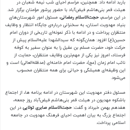
باربد ادامه داد: همچنین، مراسم احیای شب نیمه شعبان در
هیئت قمر بنی‌هاشم فیض‌آباد با حضور پرشور مؤمنان برگزار شد.
در این مراسم،
حجت‌الاسلام رمضانی
، مسئول امور شهرستان‌های
بنیاد مهدویت استان، به سخنرانی درباره‌ی جایگاه انتظار و وظایف
منتظران پرداخت و در ادامه با ذکر نمونه‌ای تاریخی از دوران امام
حسین(ع) افزود: همان‌گونه که سیدالشهدا علیه‌السلام پیش از
حرکت خود، حضرت مسلم بن عقیل را به عنوان سفیر به کوفه
فرستاد، امروز نیز یکی از مهم‌ترین وظایف منتظران، حمایت از
نائب امام زمان (عج)، حضرت امام خامنه‌ای (مد‌ظله‌العالی) است و
این وظیفه‌ای همیشگی و حیاتی برای همه منتظران محسوب
می‌شود.
مسئول دفتر مهدویت این شهرستان در ادامه برنامه ها، از اجتماع
باشکوه مهدیون در هیئت قمر بنی‌هاشم فیض‌آباد روز جمعه،
هفدهم بهمن‌ خبرداد و گفت:
حجت‌الاسلام صابری تولایی
در این
اجتماع بزرگ به بیان اهمیت احیای فرهنگ مهدویت در جامعه
اسلامی پرداخت.