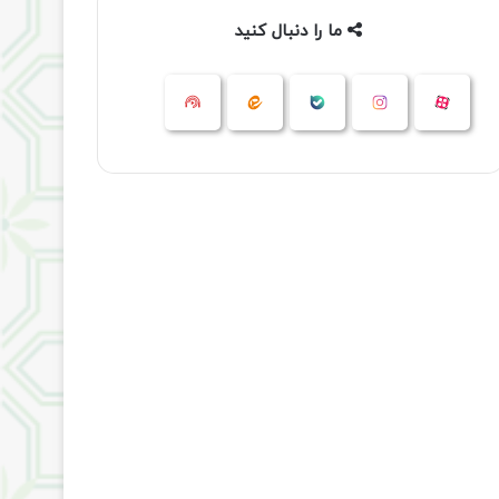
ما را دنبال کنید
آپارات
بله
اینستاگرام
ایتا
شنوتو