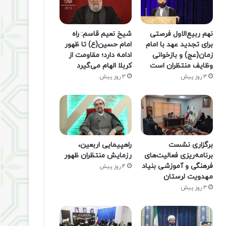
نهم ربیع‌الاول فرصتی
شیخ نعیم قاسم: راه
برای تجدید عهد با امام
امام حسین(ع) تا ظهور
زمان(عج) و بازخوانی
ادامه دارد؛ مقاومت از
وظایف منتظران است
کربلا الهام می‌گیرد
3 روز پیش
3 روز پیش
برگزاری نشست
راهپیمایی اربعین،
برنامه‌ریزی فعالیت‌های
رزمایش منتظران ظهور
فرهنگی و آموزشی بنیاد
4 روز پیش
مهدویت لرستان
3 روز پیش