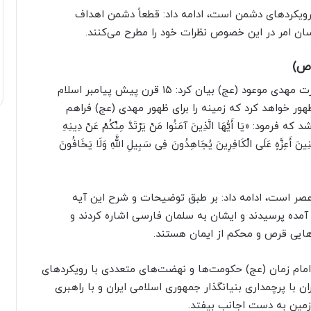
ز رویکردهای دشمن است، ادامه داد: قطعاً دشمن اهداف
ن امر در این خصوص نظرات خود را مطرح می‌کنند.
(ص)
معاون فرهنگ، آموزش و پژوهش بنیاد فرهنگی حضرت مهدی موعود (عج) بیان کرد: ۱۵ قرن پیش پیامبر اسلام
هور خواهد کرد که زمینه را برای ظهور مهدی (عج) فراهم
ه نازل شد که فرمود: «یَا أَیُّهَا الَّذِینَ آمَنُوا مَنْ یَرْتَدَّ مِنْکُمْ عَنْ دِینِهِ
ؤْمِنِینَ أَعِزَّهٍ عَلَى الْکَافِرِینَ یُجَاهِدُونَ فِی سَبِیلِ اللَّهِ وَلَا یَخَافُونَ
ن عصر است، ادامه داد: بر طبق توضیحات و شرح این آیه
آمده پرسیدند و ایشان به سلمان فارسی اشاره کردند و
ل‌هایی قرص و محکم از ایمان هستند.
 بیان کرد: در طول ۱۲ قرن غیبت امام زمان (عج) حکومت‌ها و نهضت‌های متعددی با رویکردهای
 با پرچمداری بنیانگذار جمهوری اسلامی ایران و با راهبری
زمین به دست اجانب بیفتد.