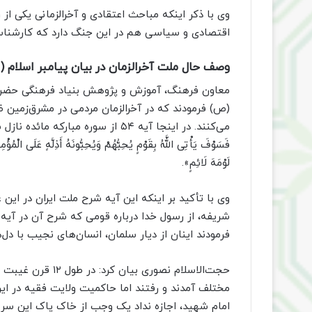
وی با ذکر اینکه مباحث اعتقادی و آخرالزمانی یکی ا
اقتصادی و سیاسی هم در این جنگ دارد که کارشناسا
وصف حال ملت آخرالزمان در بیان پیامبر اسلام 
(ص) فرمودند که در آخرالزمان مردمی در مشرق‌زمین ظ
می‌کنند. در اینجا آیه ۵۴ از سوره مبارکه مائد
فَسَوْفَ یَأْتِی اللَّهُ بِقَوْمٍ یُحِبُّهُمْ وَیُحِبُّونَهُ أَذِلَّهٍ عَلَى الْمُ
لَوْمَهَ لَائِمٍ».
وی با تأکید بر اینکه این آیه شرح ملت ایران در ای
شریفه، از رسول خدا درباره قومی که شرح آن در آیه 
فرمودند اینان از دیار سلمان، انسان‌های نجیب با د
حجت‌الاسلام نصوری
مختلف آمدند و رفتند اما حاکمیت ولایت فقیه در ایران
امام شهید، اجازه نداد یک وجب از خاک پاک این سر