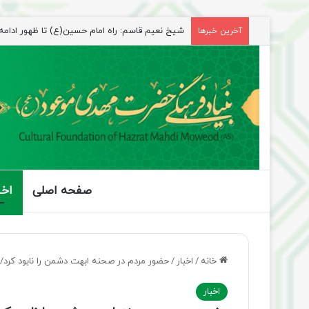
شیخ نعیم قاسم: راه امام حسین(ع) تا ظهور ادامه دا
آخرین خبرها
صفحه اصلی
اخب
خانه
/
اخبار
/
حضور مردم در صحنه ابهت دشمن را نابود کرد
اخبار