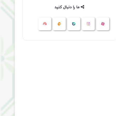
ما را دنبال کنید
آپارات
بله
اینستاگرام
ایتا
شنوتو