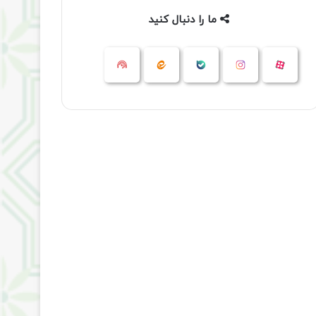
ما را دنبال کنید
آپارات
بله
اینستاگرام
ایتا
شنوتو