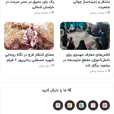
منتظر و زمینه‌ساز جوانی
یک باورِ عمیق در عصرِ سرعت در
جمعیت
خراسان شمالی
8 ساعت پیش
8 ساعت پیش
کلاس‌های معارف مهدوی برای
معنایِ انتظارِ فرج در نگاه روحانیِ
دانش‌آموزان مقطع متوسطه در
شهید مصطفی ردانی‌پور + فیلم
بجنورد برگزار شد
1 روز پیش
8 ساعت پیش
ما را دنبال کنید
آپارات
بله
اینستاگرام
ایتا
شنوتو