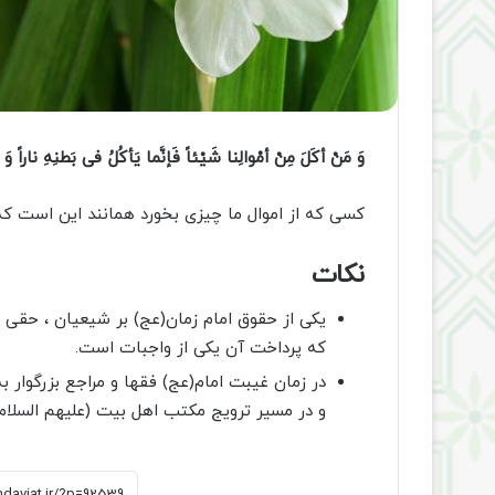
وَ مَنْ أکَلَ مِنْ أمْوالِنا شَیْئاً فَإنَّما یَأکُلُ فى بَطنِهِ ناراً و
کسى که از اموال ما چیزى بخورد همانند این است که
نکات
یکی از حقوق امام زمان(عج) بر شیعیان ، حقی ا
که پرداخت آن یکی از واجبات است.
در زمان غیبت امام(عج) فقها و مراجع بزرگوار 
و در مسیر ترویج مکتب اهل بیت (علیهم السلام)