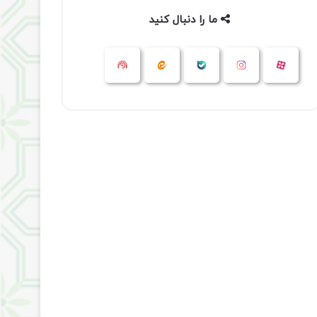
ما را دنبال کنید
آپارات
بله
اینستاگرام
ایتا
شنوتو