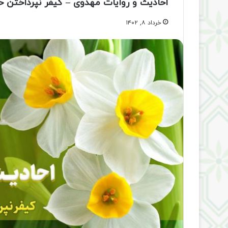
احادیث و روایات مهدوی – کیفر نپرداختن ح
خرداد ۸, ۱۴۰۲