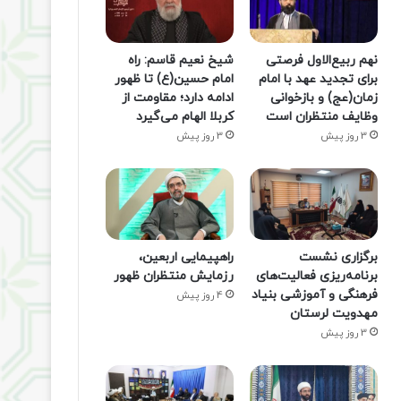
نهم ربیع‌الاول فرصتی
شیخ نعیم قاسم: راه
برای تجدید عهد با امام
امام حسین(ع) تا ظهور
زمان(عج) و بازخوانی
ادامه دارد؛ مقاومت از
وظایف منتظران است
کربلا الهام می‌گیرد
3 روز پیش
3 روز پیش
برگزاری نشست
راهپیمایی اربعین،
برنامه‌ریزی فعالیت‌های
رزمایش منتظران ظهور
فرهنگی و آموزشی بنیاد
4 روز پیش
مهدویت لرستان
3 روز پیش