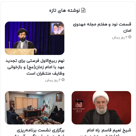
نوشته های تازه
قسمت نود و هفتم مجله مهدوی
امان
2 روز پیش
نهم ربیع‌الاول فرصتی برای تجدید
عهد با امام زمان(عج) و بازخوانی
وظایف منتظران است
2 روز پیش
شیخ نعیم قاسم: راه امام
برگزاری نشست برنامه‌ریزی