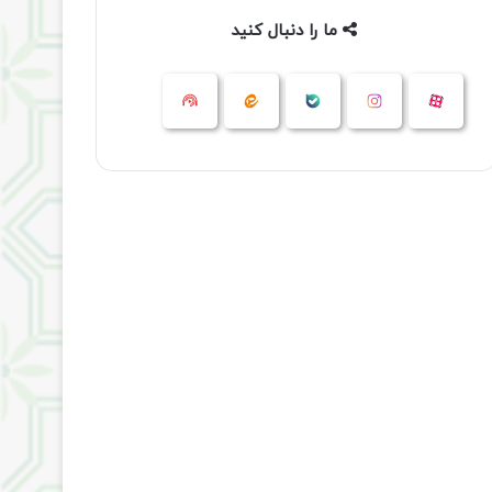
ما را دنبال کنید
آپارات
بله
اینستاگرام
ایتا
شنوتو