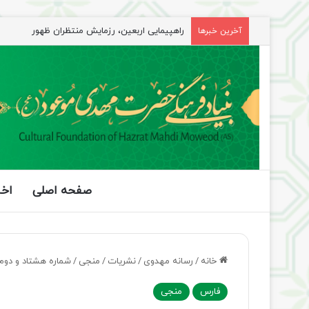
راهپیمایی اربعین، رزمایش منتظران ظهور
آخرین خبرها
صفحه اصلی
اخب
خانه
/
رسانه مهدوی
/
نشریات
/
منجی
/
شماره هشتاد و دو
فارس
منجی