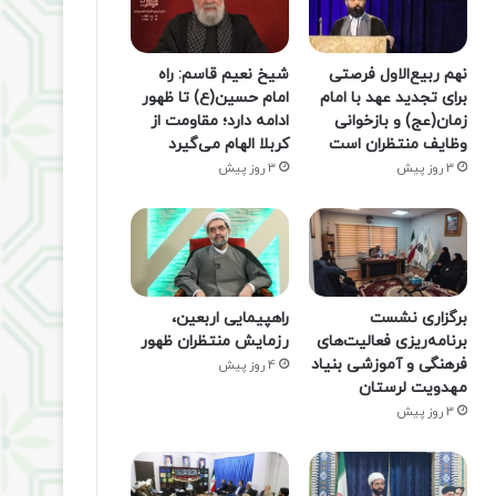
نهم ربیع‌الاول فرصتی
شیخ نعیم قاسم: راه
برای تجدید عهد با امام
امام حسین(ع) تا ظهور
زمان(عج) و بازخوانی
ادامه دارد؛ مقاومت از
وظایف منتظران است
کربلا الهام می‌گیرد
3 روز پیش
3 روز پیش
برگزاری نشست
راهپیمایی اربعین،
برنامه‌ریزی فعالیت‌های
رزمایش منتظران ظهور
فرهنگی و آموزشی بنیاد
4 روز پیش
مهدویت لرستان
3 روز پیش