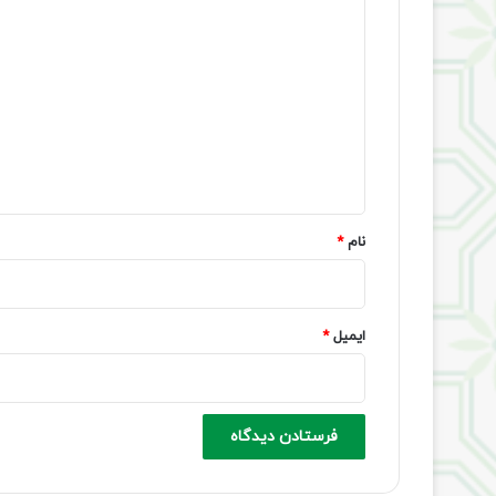
د
ی
د
گ
ا
ه
*
نام
*
ایمیل
*