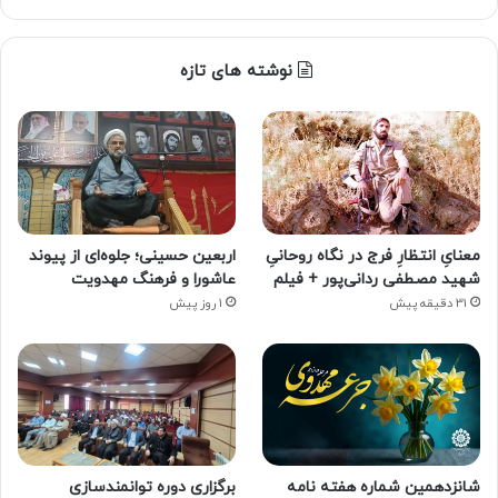
نوشته های تازه
معنایِ انتظارِ فرج در نگاه روحانیِ
اربعین حسینی؛ جلوه‌ای از پیوند
شهید مصطفی ردانی‌پور + فیلم
عاشورا و فرهنگ مهدویت
31 دقیقه پیش
1 روز پیش
شانزدهمین شماره هفته‌ نامه
برگزاری دوره توانمندسازی