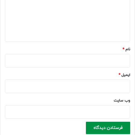
د
گ
ا
ه
*
نام
*
ایمیل
*
وب‌ سایت