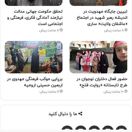
تبیین جایگاه مهدویت در
تحقق حکومت جهانی عدالت
اندیشه رهبر شهید در اجتماع
نیازمند آمادگی فکری، فرهنگی و
«عاشقان ولایت» ساری
اجتماعی است
8 ساعت پیش
8 ساعت پیش
حضور فعال دختران نوجوان در
برپایی موکب فرهنگی مهدوی در
طرح تابستانه «روایت فتح»
اربعین حسینی ارومیه
10 ساعت پیش
11 ساعت پیش
ما را دنبال کنید
آپارات
بله
اینستاگرام
ایتا
شنوتو