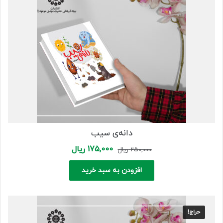
دانه‌ی سیب
Current
Original
175,000
ریال
250,000
ریال
price
price
is:
was:
افزودن به سبد خرید
250,000 ریال.
175,000 ریال.
حراج!