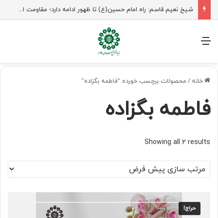
شیخ نعیم قاسم: راه امام حسین(ع) تا ظهور ادامه دارد؛ مقاومت از کربلا الهام می‌گیرد
منو
خانه
/
محصولات برچسب خورده “فاطمه بگزاده”
فاطمه بگزاده
Showing all 2 results
حراج!