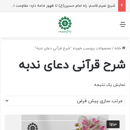
شیخ نعیم قاسم: راه امام حسین(ع) تا ظهور ادامه دارد؛ مقاومت از کربلا الهام می‌گیرد
منو
خانه
/
محصولات برچسب خورده “شرح قرآنی دعای ندبه”
شرح قرآنی دعای ندبه
نمایش یک نتیجه
حراج!