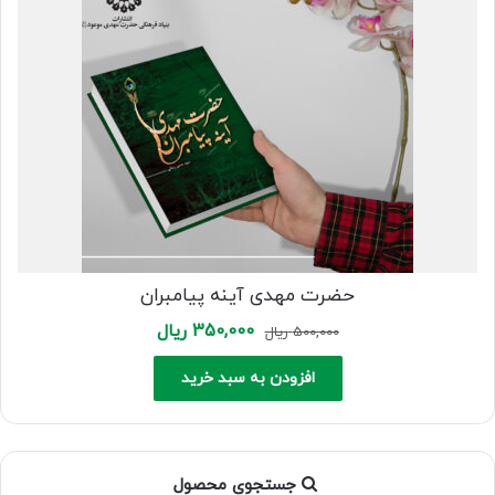
حضرت مهدی آینه پیامبران
Current
Original
350,000
ریال
500,000
ریال
price
price
is:
was:
افزودن به سبد خرید
500,000 ریال.
350,000 ریال.
جستجوی محصول