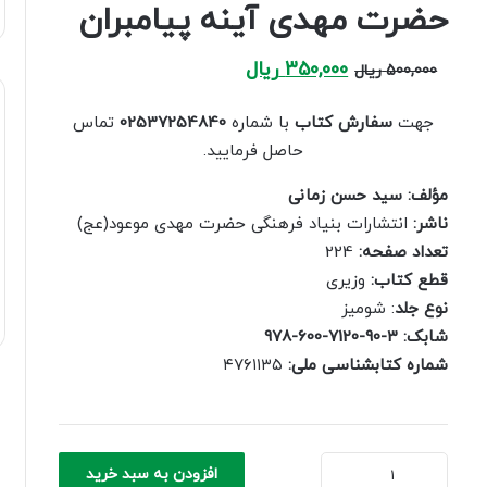
حضرت مهدی آینه پیامبران
Current
Original
350,000
ریال
500,000
ریال
price
price
is:
was:
جهت
سفارش کتاب
با شماره
02537254840
تماس
500,000 ریال.
350,000 ریال.
حاصل فرمایید.
مؤلف: سید حسن زمانی
ناشر:
انتشارات بنیاد فرهنگی حضرت مهدی موعود(عج)
تعداد صفحه:
224
قطع کتاب:
وزیری
نوع جلد
: شومیز
شابک: 3-90-7120-600-978
شماره کتابشناسی ملی:
‏۴۷۶۱۱۳۵
حضرت
افزودن به سبد خرید
مهدی