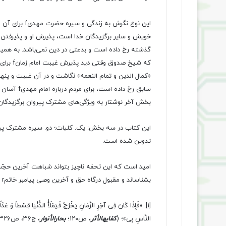
این نوع نگرش 
خویش و سایر برگزیدگان خدا است، پذیرش او و پذیرفتن بر
گذشته رخ داده است و بدعتی در دین نمی‌باشد. به همین
«کمال الدین و تمام النعمه» نگاشت و در آن غیبت و پنهان
سابق رخ داده است، برای مردم درباره امام مهدیf آسان شود.
بخش آخر نوشتار به ویژگی‌های مشترک پیروان برگزیدگا
تدوین شده است.
امید است که این تحفه ناچیز بتواند شباهت آخرین حجّت پر
بشناساند و مقبول درگاه حق و آخرین وصی پیامبر خاتمr قرار گیرد.
[۱]
. «فَإِذَا کَانَ فِی آخِرِ الزَّمَانِ یَخْرُجُ فَیَمْلَأُ الدُّنْیَا قِسْطاً وَ عَدْل
النَّاسِ بِی»؛ (
کفایهالأثر
، ص۱۲۰؛
بحارالأنوار
، ج۳۶، ص۳۲۶، باب۴۱، ح۱۸۳).