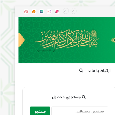
آپارات
بله
اینستاگرام
ایتا
شنوتو
ارتباط با ما
جستجو برای
جستجوی محصول
جستجو
جستجو
برای: