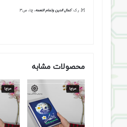
[۲]
. ر.ک:
کمال الدین وتمام النعمه
، ج۱، ص۳.
محصولات مشابه
حراج!
حراج!