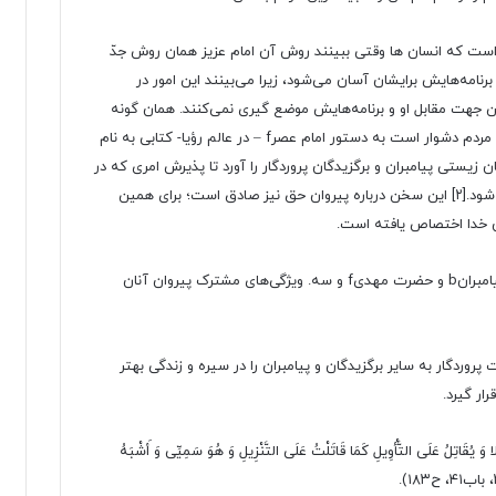
به زندگی و سیره حضرت مهدیf برای آن است که انسان ها وقتی ببینند روش آن امام عزیز همان روش جدّ
نامه‌هایش برایشان آسان می‌شود، زیرا می‌بینند این امور در
 جهت مقابل او و برنامه‌هایش موضع گیری نمی‌کنند. همان گونه
که شیخ صدوق وقتی دید پذیرش غیبت امام زمانf برای مردم دشوار است به دستور امام عصرf – در عالم رؤیا- کتابی به نام
 زیستی پیامبران و برگزیدگان پروردگار را آورد تا پذیرش امری که در
[۲]
این سخن درباره پیروان حق نیز صادق است؛ برای همین
ن خدا اختصاص یافته است.
این کتاب در سه بخش: یک. کلیات؛ دو. سیره مشترک پیامبرانb و حضرت مهدیf و سه. ویژگی‌های مشترک پیروان آنان
وردگار به سایر برگزیدگان و پیامبران را در سیره و زندگی بهتر
ًا وَ یُقَاتِلُ عَلَى التَّأْوِیلِ کَمَا قَاتَلْتُ عَلَى التَّنْزِیلِ وَ هُوَ سَمِیِّی وَ أَشْبَهُ