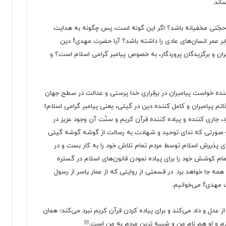
اند.
 حجّتی مخفیانه باشد؟ اگر این گونه است، پس چگونه به هدایت
مردم می‌پردازد؟ و چگونه می‌شود انسانی عمری چندین برابر عمر انسان‌های عادی را داشته باشد؟ آیا حضرت مهدیf دین
ران و برگزیدگان پروردگار، به خصوص پیامبر گرامی اسلام است؟ و
بر آنیم تا نشان دهیم امام عصرf انجام دهنده خواست پیامبران در برقراری خدا پرستی و عدالت در سطح جهان
است و در مسیر حجّت‌های پروردگار گام برمی دارد و اگر خاتم پیامبران و کامل کننده دین در گیتی، یعنی پیامبر گرامی اسلامr
د، جاری کننده و پیاده کننده قرآن کریم و سنّت آن وجود عزیز در
اوصیاء صاحب الزمانf خواهد بود. به صورتی که ندای توحید و شهادت به رسالت از گوشه گوشه گیتی
 خواهد شد. به عبارت روشن تر اگر پیامبر اکرمr برای پذیرش اسلام توسط مردم تمام تلاش خود را به کار بست و در
ه ای از زمین مردم مسلمان شدند، حضرت مهدیf تمام کوشش خود را برای پیاده نمودن قانون‌های اسلام در گستره
همه جا خواهد برد. در قسمتی از روایتی که از عمار یاسر از رسول
از عدل و داد می‌کند و برای پیاده کردن قرآن کریم نبرد می‌کند؛ همان
[۱]
م و او هم نام من و شبیه ترین مردم به من است.