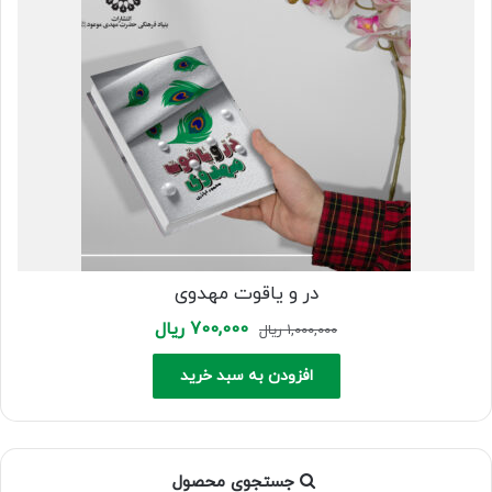
در و یاقوت مهدوی
Current
Original
700,000
ریال
1,000,000
ریال
price
price
is:
was:
افزودن به سبد خرید
1,000,000 ریال.
700,000 ریال.
جستجوی محصول