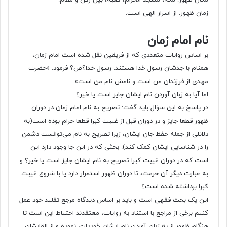
مکان ظهور: مکه، مسجد الحرام، کعبه، بین رکن و مقام.
زمان ظهور: از اسرار الهی است.
نام امام زمان
بر اساس روایاتِ متعددی که از فریقین نقل شده است امام زمان،
همنام با جدشان رسول خدا هستند. رسول خدا؟ص؟ فرمود: «حضرت
مهدی از فرزندان من است و نامش نام من است».
اما آیا به زبان آوردن نام ایشان جایز است یا خیر؟
در پاسخ به این سؤال باید گفت: تصریح به نام امام زمان در دوران
ظهور قطعا جایز و در دوران قبل از غیبت کبرا قطعا حرام بوده است(به
دلائلی از جمله حفظ جان ایشان، زیرا تصریح به نام می‌توانست دشمن
را در شناسایی ایشان کمک کند). بحثی که در این جا وجود دارد این
است که در دوران غیبت کبرا تصریح به نام ایشان جایز است یا خیر؟ و
به عبارت دیگر آن حرمت، تا دوران ظهور استمرار دارد یا با شروع غیبت
کبرا برداشته شده است؟
این یک بحث فقهی است و باید بر اساس دیدگاه مرجع تقلید خود عمل
کنیم برخی از مراجع با استناد به روایات، معتقدند احتیاط این است تا
هنگام ظهور از به زبان آوردن نام ایشان خودداری نموده و از القابشان