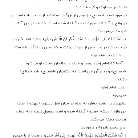
دلالت بر سخاوت و کرم فرد دارد.
در مورد تعبیر اباصالح نیز برخی از بزرگان معتقدند از همین باب است و
در واقع از آیه ۱۰۵ سوره انبیاء گرفته شده است؛ خداوند در این آیه
شریفه می‌فرماید:
<وَ لَقَدْ کَتَبْنا فِی الزَّبُورِ مِنْ بَعْدِ الذِّکْرِ أَنَّ الْأَرْضَ یَرِثُها عِبادِیَ الصَّالِحُون؛و
در حقیقت، در زبور پس از تورات نوشتیم که زمین را بندگان شایسته
ما به ارث خواهند برد>.
از آنجا که امام زمان، رهبر و مقتدای صالحان است، او می‌شود
«اباصالح» و پیام آن این است که منتظران «اباصالح» باید «صالح»
باشند.
القاب امام زمان
«مهدی»
مشهورترین لقب ایشان به ویژه در میان اهل تسنن، «مهدی» است.
این واژه از ریشه «هدی» گرفته شده و اسم مفعول است و به معنای
هدایت یافته می‌باشد.
امام محمد باقر؟ع؟ فرمودند:
وَ إِنَّمَا سُمِّیَ‏ الْمَهْدِیُ‏ مَهْدِیّاً لِأَنَّهُ یُهْدَى إِلَى أَمْرٍ خَفِی؛ و همانا او را مهدی