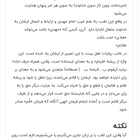
نامیده‌اند، چون (از سوی خداوند) به سوی هر امر پنهان هدایت
می‌شود.
در واقع این لقب، به علم غیب امام مهدی و ارتباط و اتصال ایشان به
خداوند متعال اشاره دارد. آری، کسی که «مهدی» باشد می‌تواند
«هادی» امت باشد.
«قائم»
در غالب روایات اهل بیت، با این تعبیر از ایشان یاد شده است. این
واژه از ریشه «قیام» و به معنای ایستاده است. وقتی همراه حرف «باء»
بیاید (یقوم ب…قیامه ب…) اصطلاحاً متعدی می‌شود و به معنای بر
پای دارنده خواهد بود. ایشان را قائم می‌نامند، زیرا باطل را نابود و ریشه
ظلم و ظالمان را قطع و حق را احیاء می‌کند. به عبارت دیگر حق را به
پای می‌دارد و در جایی که شایسته حق است قرار می‌دهد و از طرف
دیگر قائم است و آماده انجام فرمان الهی آنگاه که فرمان «قُم» صادر
شود.
نکته
آیا وقتی این لقب را بر زبان جاری می‌کنیم یا می‌شنویم لازم است روی