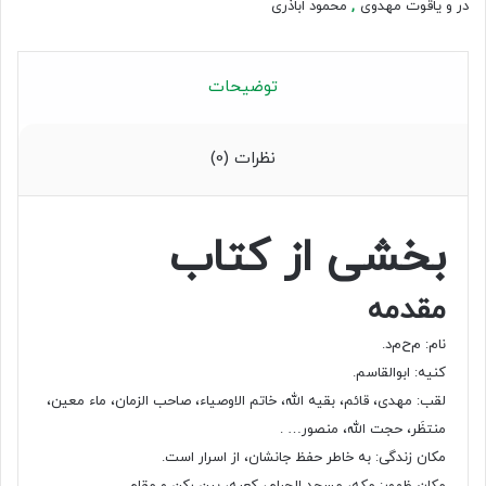
در و یاقوت مهدوی
,
محمود اباذری
توضیحات
نظرات (0)
بخشی از کتاب
مقدمه
نام: م ح م د.
کنیه: ابوالقاسم.
لقب: مهدی، قائم، بقیه الله، خاتم الاوصیاء، صاحب الزمان، ماء معین،
منتظَر، حجت الله، منصور… .
مکان زندگی: به خاطر حفظ جانشان، از اسرار است.