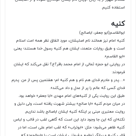
استفاده کنیم.
کنیه
ابوالقاسم(ابو جعفر، اباصالح)
کنیه امام نیز همانند نام اصلیشان، مورد اتفاق نظر همه امت اسلام
است و طبق روایات متعدد، ایشان هم کنیه رسول خدا هستند؛ یعنی
«ابو القاسم».
در روایتی ابو حمزه ثمالی از امام محمد باقر؟ع؟ نقل می‌کند که ایشان
فرمودند:
«…پدر و مادرم فدای هم نام و هم کنیه ام؛ هفتمین پس از من. پدرم
فدای کسی که عالم را پر از عدل و داد می‌کند».
طبق این روایت یکی از کنیه‌های امام مهدی «ابا جعفر» خواهد بود.
در میان مردم کنیه «ابا صالح» بیشتر شهرت یافته است، ولی دلیل و
روایت معتبری مبنی بر اینکه کنیه ایشان اباصالح باشد نداریم.
نکته‌ای که این جا وجود دارد این است که گاهی لقب در قالب و لباس
کنیه ظاهر می‌شود؛ مثل: «ابوتراب» که لقب امام علی است، اما در
قالب کنیه و بیانگر تواضع و فروتنی ایشان است یا «ابوالجود» که