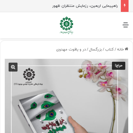
راهپیمایی اربعین، رزمایش منتظران ظهور
منو
خانه
/
کتاب
/
بزرگسال
/
در و یاقوت مهدوی
حراج!