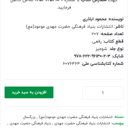
جهت
سفارش کتاب
با شماره
02537254840
تماس حاصل
1,000,000 ریال.
700,000 ریال.
فرمایید.
نویسنده: محمود اباذری
ناشر:
انتشارات بنیاد فرهنگی حضرت مهدی موعود(عج)
تعداد صفحه:
207
قطع کتاب:
رقعی
نوع جلد
: شومیز
شابک: 3-2-96130-622-978
شماره کتابشناسی ملی:
‭۶۰۷۶۴۶۴‬
در
افزودن به سبد خرید
و
یاقوت
مهدوی
عدد
دسته:
انتشارات بنیاد فرهنگی حضرت مهدی موعود(عج)
,
بزرگسال
برچسب:
انتشارات بنیاد فرهنگی حضرت مهدی
,
بنیاد فرهنگی حضرت مهدی
,