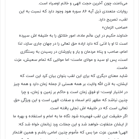
می‌نامند، چون آخرین حجت الهی و خاتم اوصیاء است.
روایات متعددی ذیل آیه ۸۶ سوره هود وجود دارد که نسبت به این
لقب، تصریح دارد.
«صاحب الزمان»
خداوند حکیم در این عالَم ماده، امور خلائق را به خلیفه اش سپرده
است تا او با اذنی که دارد اراده حق تعالی را در جهان جاری سازد، لذا
امام، صاحب و پناه مردمان و یار و یاورشان در رسیدن به رستگاری
است، پس او سید و مولای ماست؛ اما مولایی که تمام سعیش، عزت
ماست.
شاید معنای دیگری که برای این لقب بتوان بیان کرد این است که
ایشان، به اذن الله ولایت بر همه هستی از جمله زمان دارد و همه چیز
در اختیار اوست؛ او فوق زمان است و حاکم بر زمین و زمان، و چرا
چنین نباشد که مظهر تام اسماء و صفات الهی است و این ویژگی حق
تعالی است که در خلیفه اش تجلی یافته است.
اگر حقیقت این لقب فهمیده شود نگاه ما به امام و استفاده و بهره ما
از ایشان متفاوت خواهد شد و این جملات وِرد زبانمان خواه شد که:
الهی! همین عزت مرا بس که مأموم چنین امامی باشم و همین افتخار