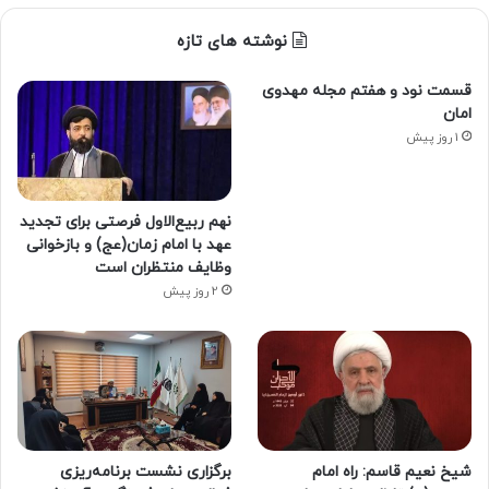
نوشته های تازه
قسمت نود و هفتم مجله مهدوی
امان
1 روز پیش
نهم ربیع‌الاول فرصتی برای تجدید
عهد با امام زمان(عج) و بازخوانی
وظایف منتظران است
2 روز پیش
شیخ نعیم قاسم: راه امام
برگزاری نشست برنامه‌ریزی