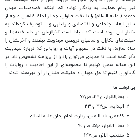
نیز پیام هدایت به یادگار نهاده اند. اینکه خصوصیات مهدی
موعود ( علیه السلام) را با دقت فراوان، چه از لحاظ ظاهری و چه از
سایر ابعاد اجتماعی و اقتصادی و رفتاری و… توصیف کرده‌اند به
خاطر این بوده است که مبادا امت آخرالزمان در دام فتنه‌ها و
حیلت‌های مکاران و مدعیان دروغین مهدویت بیفتند و آخرتشان را
تباه سازند. با دقت در مفهوم آیات و روایاتی که درباره مهدویت
ذکر شده است تا حدودی می‌توان راه را از بی‌راهه تشخیص داد. در
این مقاله سعی کردیم تا مجموعه‌ای از این احادیث و روایات را
گردآوری کنیم تا حق جویان و حقیقت طلبان از آن بهره‌مند شوند.
پی نوشت ها
بحارالانوار، ج۲۳، ص۷۶
الهدایه، ص۳۲ و ۳۳
کفعمی، بلد الامین، زیارت امام زمان علیه السلام
بحار الانوار، ج۵۱، ص ۹۰
منتخب الاثر، ص۱۴۷