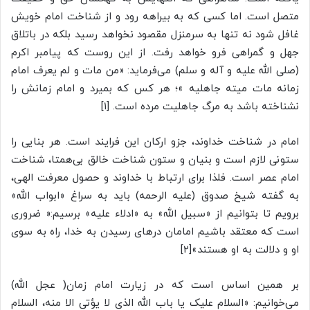
متصل است. اما کسی که به بیراهه رود و از شناخت امام خویش
غافل شود نه تنها به سرمنزل مقصود نخواهد رسید بلکه در باتلاق
جهل و گمراهی فرو خواهد رفت. از این روست که پیامبر اکرم
(صلی الله علیه و آله و سلم) می‌فرماید: «من مات و لم یعرف امام
زمانه مات میته جاهلیه »؛ هر کس که بمیرد و امام زمانش را
نشناخته باشد به مرگ جاهلیت مرده است. [۱]
امام در شناخت خداوند، جزو ارکان این فرایند است. هر بنایی را
ستونی لازم است و بنیان و ستون شناخت خالق بی‌همتا، شناخت
امام عصر است. فلذا برای ارتباط با خداوند و حصول معرفت الهی،
به گفته شیخ صدوق (علیه الرحمه) باید به سراغ «ابواب الله»
برویم تا بتوانیم از «سبیل الله» به «ادلاء علیه» برسیم:« ضروری
است که معتقد باشیم امامان درهای رسیدن به خدا، راه به سوی
او و دلالت به او هستند»[۲]
بر همین اساس است که در زیارت امام زمان( عجل الله)
می‌خوانیم: «السلام علیک یا باب الله الذی لا یؤتی الا منه، السلام