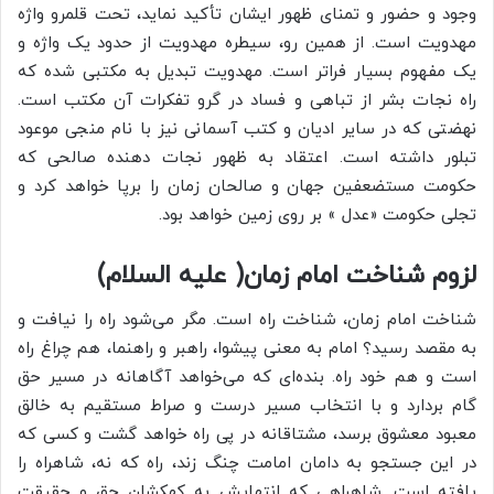
وجود و حضور و تمنای ظهور ایشان تأکید نماید، تحت قلمرو واژه
مهدویت است. از همین رو، سیطره مهدویت از حدود یک واژه و
یک مفهوم بسیار فراتر است. مهدویت تبدیل به مکتبی شده که
راه نجات بشر از تباهی و فساد در گرو تفکرات آن مکتب است.
نهضتی که در سایر ادیان و کتب آسمانی نیز با نام منجی موعود
تبلور داشته است. اعتقاد به ظهور نجات دهنده صالحی که
حکومت مستضعفین جهان و صالحان زمان را برپا خواهد کرد و
تجلی حکومت «عدل » بر روی زمین خواهد بود.
لزوم شناخت امام زمان( علیه السلام)
شناخت امام زمان، شناخت راه است. مگر می‌شود راه را نیافت و
به مقصد رسید؟ امام به معنی پیشوا، راهبر و راهنما، هم چراغ راه
است و هم خود راه. بنده‌ای که می‌خواهد آگاهانه در مسیر حق
گام بردارد و با انتخاب مسیر درست و صراط مستقیم به خالق
معبود معشوق برسد، مشتاقانه در پی راه خواهد گشت و کسی که
در این جستجو به دامان امامت چنگ زند، راه که نه، شاهراه را
یافته است. شاهراهی که انتهایش به کهکشان حق و حقیقت