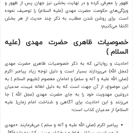
ظهور را معرفی کرده و در نهایت بخشی نیز جهان پس از ظهور و
ویژگی‌های حکومت حضرت مهدی (علیه السلام) را توصیف نموده
است. برای روشن شدن مطلب، به ذکر چند حدیث از هر بخش
اکتفا می‌کنیم؛
خصوصیات ظاهری حضرت مهدی (علیه
السلام )
احادیث و روایاتی که به ذکر خصوصیات ظاهری حضرت مهدی
(عجل الله) می‌پردازند بسیار است و دلیل توجه زیاد پیامبر اکرم
(صلی الله علیه و آله و سلم) و امامان معصوم (علیهم السلام ) به
این موضوع، از آن جهت است که به دلیل اطاله غیبت، مدعیان
دروغین مهدویت خود را به جای حضرت مهدی (عجل الله ) جا
می‌زنند و این احادیث برای آگاهی و شناخت امام زمان( علیه
السلام) از مدعیان کذاب است؛
پیامبر اکرم (صلی الله علیه و آله و سلم ) می‌فرمایند: «مهدی
از من است. پیشانی فراخ و درخشان و بینی کشیده دارد»[۴]