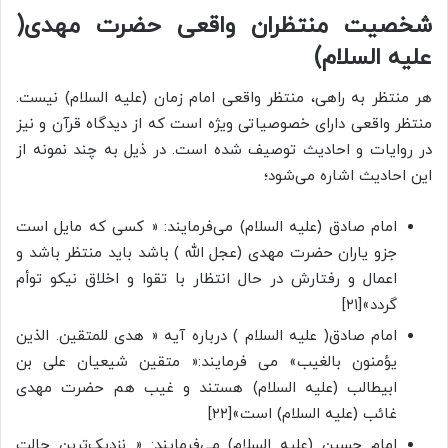
شخصیت منتظران واقعی حضرت مهدی(
علیه السلام)
هر منتظر به راهی، منتظر واقعی امام زمان (علیه السلام) نیست.
منتظر واقعی دارای خصوصیاتی ویژه است که از دیدگاه قرآن و نیز
در روایات و احادیث توصیف شده است. در ذیل به چند نمونه از
این احادیث اشاره می‌شود؛
امام صادق (علیه السلام) می‌فرمایند: « کسی که مایل است
جزو یاران حضرت مهدی (عجل الله ) باشد باید منتظر باشد و
اعمال و رفتارش در حال انتظار با تقوا و اخلاق نیکو توأم
گردد»[۲۱]
امام صادق( علیه السلام ) درباره آیه « هدی للمتقین. الذین
یؤمنون بالغیب» می فرمایند:« متقین شیعیان علی بن
ابیطالب (علیه السلام) هستند و غیب هم حضرت مهدی
غائب (علیه السلام) است»[۲۲]
امام حسین (علیه السلام) می‌فرمایند: « نزدیک‌ترین حالت