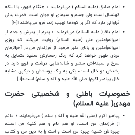
امام صادق (علیه السلام ) می‌فرمایند: « هنگام ظهور، با اینکه
کهنسال است ولی جسم و سیمای او جوان است. قدرت بدنی
فراوانی دارد که اگر بر کوه‌ها نهیب زند، فرو می‌پاشند»[۱۰]
امام باقر( علیه السلام) می‌فرماید: « پدرم از پدرش و جدم از
امیرالمؤمنین علی (علیه السلام) روایت می‌کند که روزی
امیرالمؤمنین بر بالای منبر فرمود: از فرزندان من در آخرالزمان
مردی ظهور خواهد کرد که رنگ رخسارش سفید متمایل به
سرخ و سینه‌اش ستبر و شانه‌هایی درشت و قوی دارد. در
پشتش دو خال است، یکی به رنگ پوستش و دیگری مشابه
خال پیامبر اکرم( صلی الله علیه و آله و سلم) است»[۱۱]
خصوصیات باطنی و شخصیتی حضرت
مهدی( علیه السلام)
پیامبر اکرم (صلی الله علیه و آله و سلم ) می‌فرمایند: « قائم
از فرزندان من است، او هم نام و هم کنیه من است،
چهره‌اش شبیه چهره من است و امت را به دین من و کتاب