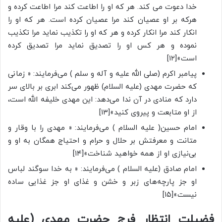
خدا دعوت می کند. هر که او را اطاعت کند مرا اطاعت کرده و
هرکه بر او عصیان کند مرا عصیان کرده است. هر که او را
انکار کند مرا انکار کرده و هر که او را تکذیب نماید مرا تکذیب
نموده و هر کس او را تصدیق نماید مرا تصدیق کرده
است»[۱۲]
پیامبر اکرم (صلی الله علیه و آله و سلم ) می‌فرمایند: « زمانی
که حضرت مهدی (علیه السلام) ظهور می‌کند ابری بر بالای سر
دارد که منادی در آن ندا می‌دهد: این مهدی خلیفه الله است،
از او متابعت و پیروی کنید»[۱۳]
امام حسین( علیه السلام ) می‌فرمایند: « مهدی را با وقار و
متانت و معرفتش بر حلال و حرام و احتیاج همگان به او و
بی‌نیازی او از همه خواهید شناخت»[۱۴]
امام صادق (علیه السلام ) می‌فرمایند: « به خدا سوگند لباس
او جز پارچه‌های زبر و خشن و غذای او جز غذایی ساده
نیست»[۱۵]
فضیلت انتظار فرج حضرت مهدی (علیه