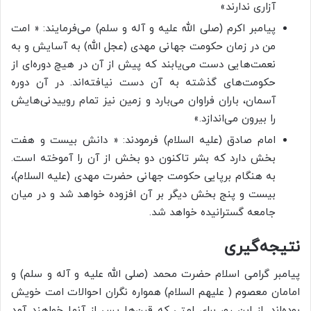
آزاری ندارند»
پیامبر اکرم (صلی الله علیه و آله و سلم) می‌فرمایند: « امت
من در زمان حکومت جهانی مهدی (عجل الله) به آسایش و به
نعمت‌هایی دست می‌یابند که پیش از آن در هیچ دوره‌ای از
حکومت‌های گذشته به آن دست نیافته‌اند. در آن دوره
آسمان، باران فراوان می‌بارد و زمین نیز تمام روییدنی‌هایش
را بیرون می‌اندازد.»
امام صادق (علیه السلام) فرمودند: « دانش بیست و هفت
بخش دارد که بشر تاکنون دو بخش از آن را آموخته است.
به هنگام برپایی حکومت جهانی حضرت مهدی (علیه السلام)،
بیست و پنج بخش دیگر بر آن افزوده خواهد شد و در میان
جامعه گسترانیده خواهد شد.
نتیجه‌گیری
پیامبر گرامی اسلام حضرت محمد (صلی الله علیه و آله و سلم) و
امامان معصوم ( علیهم السلام) همواره نگران احوالات امت خویش
بوده‌اند. از این رو، برای امتی که قرن‌ها پس از آنها خواهند آمد