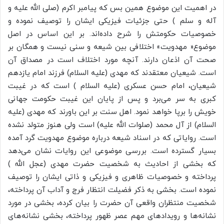
در اهمیت این موضوع همین بس که پیامبر اکرم (صلی الله علیه و
آله و سلم ) حتی جزئیات فیزیکی ایشان را توصیف نموده و
خصوصیات حکومتش را شرح داده‌اند. بر این اساس در اصل
موضوع« مهدویت» اختلافی بین شیعه و سنی نیست و همگان بر
صحت آن اذعان دارند. آنچه مورد اختلاف است در مصداق آن
است. شیعیان معتقدند که مهدی (علیه السلام) فرزند امام یازدهم
شیعیان، امام حسن عسکری (علیه السلام ) است که در غیبت
کبری به سر می‌برد و پس از پایان این غیبت حکومت جهانی
خویش را برپا خواهد نمود. اهل سنت بر این باورند که مهدی (علیه
السلام) از آل محمد (صلوات الله علیه) است ولی هنوز متولد نشده
است. روایاتی که در اسناد شیعه درباره موضوع مهدویت گرد آمده
بسیار گسترده است. بررسی موضوعی این روایات نشان می‌دهد
که بخشی از احادیث به شخصیت حضرت مهدی (عجل الله )
پرداخته و خصوصیات ظاهری و فیزیکی و ذاتی ایشان را توصیف
نموده است. بخشی به ذکر فضیلت انتظار فرج و آداب آن پرداخته،
شخصیت منتظران واقعی آن حضرت را بیان کرده، بخشی در مورد
نشانه‌ها و رویدادهای مهم عصر ظهور پرداخته، بخشی نشانه‌های