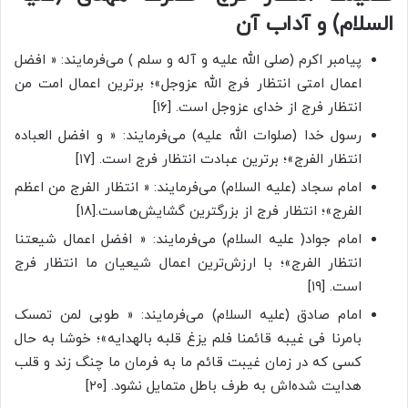
السلام) و آداب آن
پیامبر اکرم (صلی الله علیه و آله و سلم ) می‌فرمایند: « افضل
اعمال امتی انتظار فرج الله عزوجل»؛ برترین اعمال امت من
انتظار فرج از خدای عزوجل است. [۱۶]
رسول خدا (صلوات الله علیه) می‌فرمایند: « و افضل العباده
انتظار الفرج»؛ برترین عبادت انتظار فرج است. [۱۷]
امام سجاد (علیه السلام) می‌فرمایند: « انتظار الفرج من اعظم
الفرج»؛ انتظار فرج از بزرگترین گشایش‌هاست.[۱۸]
امام جواد( علیه السلام) می‌فرمایند: « افضل اعمال شیعتنا
انتظار الفرج»؛ با ارزش‌ترین اعمال شیعیان ما انتظار فرج
است. [۱۹]
امام صادق (علیه السلام) می‌فرمایند: « طوبی لمن تمسک
بامرنا فی غیبه قائمنا فلم یزغ قلبه بالهدایه»؛ خوشا به حال
کسی که در زمان غیبت قائم ما به فرمان ما چنگ زند و قلب
هدایت شده‌اش به طرف باطل متمایل نشود. [۲۰]