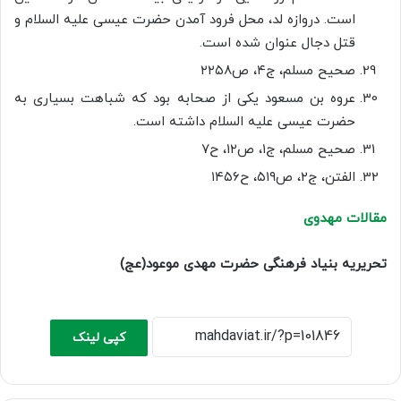
است. دروازه لد، محل فرود آمدن حضرت عیسی علیه السلام و
قتل دجال عنوان شده است.
صحیح مسلم، ج۴، ص۲۲۵۸
عروه بن مسعود یکی از صحابه بود که شباهت بسیاری به
حضرت عیسی علیه السلام داشته است.
صحیح مسلم، ج۱، ص۱۲، ح۷
الفتن، ج۲، ص۵۱۹، ح۱۴۵۶
مقالات مهدوی
تحریریه بنیاد فرهنگی حضرت مهدی موعود(عج)
کپی لینک