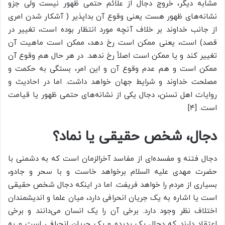
مشابه دیگر، خروج دجال از علائم حتمی ظهور نیست ولی جزو
نشانه‌های ظهور هست یعنی وقوع آن بداپذیر ( آشکار شدن امری
از جانب خداوند بر خلاف آنچه مورد انتظار بوده است، تغییر در
قصد) است، یعنی ممکن است رخ دهد، ممکن است ماهیت آن
تغییر کند و یا ممکن است اصلاً رخ ندهد. در هر حال هم وقوع آن
ممکن است و هم عدم وقوع آن و این امر، بستگی به حکمت و
مصلحت خداوند و شرایط جهان خواهد داشت. اما در احادیث و
روایات اهل تسنن، دجال یکی از نشانه‌های حتمی ظهور یا قیامت
است. [۴]
دجال، شخص حقیقی یا نماد؟
دجال فتنه و مفسده‌ای از مفاسد آخرالزمان است که به دشمنی با
حضرت مهدی علیه السلام برخواهد خاست و با سحر و جادو،
بسیاری از مردم را خواهد فریفت. اما در اینکه دجال شخص حقیقی
است یا اشاره به یک جریان انحرافی دارد، میان علما و اندیشمندان
اختلاف نظر وجود دارد. برخی آن را یک انسان می‌دانند و برخی
اعتقاد دارند که دجال یک پدیده و یک جریان انحرافی است و به