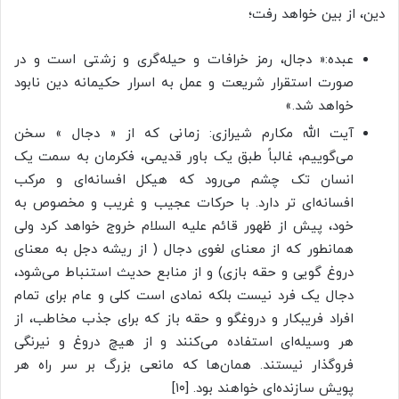
دین، از بین خواهد رفت؛
عبده:« دجال، رمز خرافات و حیله‌گری و زشتی است و در
صورت استقرار شریعت و عمل به اسرار حکیمانه دین نابود
خواهد شد.»
آیت الله مکارم شیرازی: زمانی که از « دجال » سخن
می‌گوییم، غالباً طبق یک باور قدیمی، فکرمان به سمت یک
انسان تک چشم می‌رود که هیکل افسانه‌ای و مرکب
افسانه‌ای تر دارد. با حرکات عجیب و غریب و مخصوص به
خود، پیش از ظهور قائم علیه السلام خروج خواهد کرد ولی
همانطور که از معنای لغوی دجال ( از ریشه دجل به معنای
دروغ گویی و حقه بازی) و از منابع حدیث استنباط می‌شود،
دجال یک فرد نیست بلکه نمادی است کلی و عام برای تمام
افراد فریبکار و دروغگو و حقه باز که برای جذب مخاطب، از
هر وسیله‌ای استفاده می‌کنند و از هیچ دروغ و نیرنگی
فروگذار نیستند. همان‌ها که مانعی بزرگ بر سر راه هر
پویش سازنده‌ای خواهند بود. [۱۰]