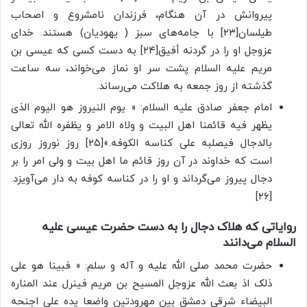
پیروانش در آن هنگام، فرزندان نامشروع و اصحاب
طیلسان[۲۳] با جامه‌های سبز ( یهودیان) هستند. خدای
عزوجل او را در گردنه أفیق[۲۴] به دست کسی که عیسی بن
مریم علیه السلام پشت سر او نماز می‌خواند، سه ساعت
گذشته از روز جمعه به هلاکت می‌رساند.
امام جعفر صادق علیه السلام: « یوم النیروز هو الیوم الذی
یظهر فیه قائمنا اهل البیت و ولاه الامر و یظفره الله تعالی
بالدجال فیصلبه علی کناسه الکوفه.»[۲۵] روز نوروز روزی
است که خداوند در آن روز قائم ما اهل بیت و ولی امر را بر
دجال پیروز می‌گرداند و او را در کناسه کوفه به دار می‌آویزد.
[۲۶]
روایاتی که هلاک دجال را به دست حضرت عیسی علیه
السلام می‌دانند
حضرت محمد صلی الله علیه و آله و سلم: « فبینا هو علی
ذلک اذ بعث الله عزوجل المسیح بن مریم فینرل عند المناره
البیضاء شرقی دمشق بین مهرودتین واضعا یده علی اجنحه