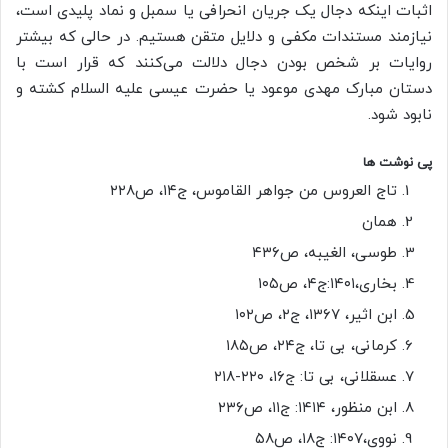
اثبات اینکه دجال یک جریان انحرافی یا سمبل و نماد پلیدی است،
نیازمند مستندات مکفی و دلایل متقن هستیم. در حالی که بیشتر
روایات بر شخص بودن دجال دلالت می‌کنند که قرار است با
دستان مبارک مهدی موعود یا حضرت عیسی علیه السلام کشته و
نابود شود.
پی نوشت ها
تاج العروس من جواهر القاموس، ج۱۴، ص۲۲۸
همان
طوسی، الغیبه، ص۴۳۶
بخاری،۱۴۰۱:ج۴، ص۱۰۵
ابن اثیر، ۱۳۶۷، ج۲، ص۱۰۲
کرمانی، بی تا، ج۲۴، ص۱۸۵
عسقلانی، بی تا: ج۱۶، ۲۲۰-۲۱۸
ابن منظور، ۱۴۱۴: ج۱۱، ص۲۳۶
نووی،۱۴۰۷: ج۱۸، ص۵۸