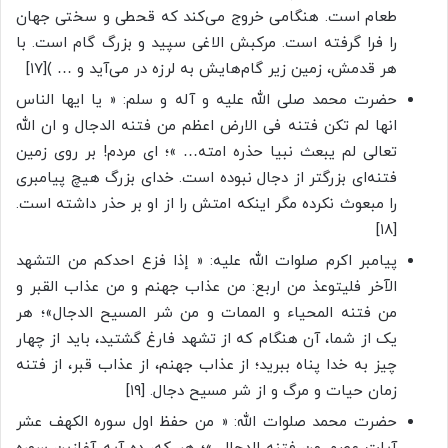
طعام است. هنگامی خروج می‌کند که قحطی و سختی جهان
را فرا گرفته است. مرکبش الاغی سپید و بزرگ گام است. با
هر قدمش، زمین زیر گام‌هایش به لرزه در می‌آید و … )[۱۷]
حضرت محمد صلی الله علیه و آله و سلم: « یا ایها الناس
انها لم تکن فتنه فی الارض اعظم من فتنه الدجال و ان الله
تعالی لم یبعث نبیا حذره امته… »؛ ای مردم! بر روی زمین
فتنه‌ای بزرگتر از دجال نبوده است. خدای بزرگ هیچ پیامبری
را مبعوث نکرده مگر اینکه امتش را از او بر حذر داشته است.
[۱۸]
پیامبر اکرم صلوات الله علیه: « إذا فزع احدکم من التشهد
الآخر فلیتوعذ من اربع: من عذاب جهنم و من عذاب القبر و
من فتنه المحیاء و الممات و من شر المسیح الدجال»؛ هر
یک از شما، آن هنگام که از تشهد فارغ گشتید، باید از چهار
چیز به خدا پناه ببرید؛ از عذاب جهنم، از عذاب قبر، از فتنه
زمان حیات و مرگ و از شر مسیح دجال. [۱۹]
حضرت محمد صلوات الله: « من حفظ اول سوره الکهف عشر