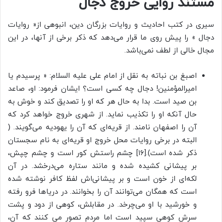
مستند روایی خروج دجال
سیری در کتب احادیث و روایات بزرگان دین، انبوهی از« روایات
دجال » را پیش روی ما قرار می‌دهد که ذکر برخی از آنها، در این
مجال خالی از لطف نمی‌باشد.
اصبغ بن نباته به نقل از امام علی علیه السلام: « پرسیدم یا
امیرالمؤمنین! دجال چه کسی است؟ ایشان فرمود: او، صاعد
بن صید است. بدا به حال هر که او را تصدیق کند و خوش به
حال آنکه او را تکذیب نماید. از شهری خروج خواهد کرد که
آن را اصفهان نامند. از قریه‌ای که آن را یهودیه می‌گویند. (
البته در برخی روایات محل خروج او قریه‌ای به نام سجستان
ذکر شده است).[۱۶] چشم راستش کور است و چشم چپش،
بر پیشانی کشیده شده و مانند ستاره می‌درخشد. در آن
لکه‌ای از خون است و بر پیشانی‌اش لفظ کافر نوشته شده
است که همگان می‌توانند آن را بخوانند. در دریاها فرو رفته
و خورشید با او می‌چرخد. در مقابلش، کوهی از دود و پشت
سرش کوهی سپید است اما مردم تصور می کنند که آن،