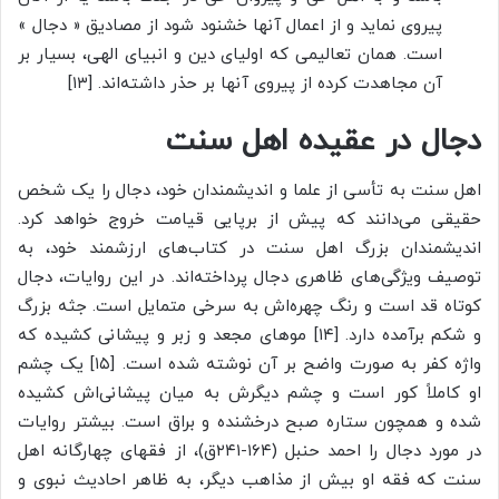
پیروی نماید و از اعمال آنها خشنود شود از مصادیق « دجال »
است. همان تعالیمی که اولیای دین و انبیای الهی، بسیار بر
آن مجاهدت کرده از پیروی آنها بر حذر داشته‌اند. [۱۳]
دجال در عقیده اهل سنت
اهل سنت به تأسی از علما و اندیشمندان خود، دجال را یک شخص
حقیقی می‌دانند که پیش از برپایی قیامت خروج خواهد کرد.
اندیشمندان بزرگ اهل سنت در کتاب‌های ارزشمند خود، به
توصیف ویژگی‌های ظاهری دجال پرداخته‌اند. در این روایات، دجال
کوتاه قد است و رنگ چهره‌اش به سرخی متمایل است. جثه بزرگ
و شکم برآمده دارد. [۱۴] موهای مجعد و زبر و پیشانی کشیده که
واژه کفر به صورت واضح بر آن نوشته شده است. [۱۵] یک چشم
او کاملاً کور است و چشم دیگرش به میان پیشانی‌اش کشیده
شده و همچون ستاره صبح درخشنده و براق است. بیشتر روایات
در مورد دجال را احمد حنبل (۱۶۴-۲۴۱ق)، از فقهای چهارگانه اهل
سنت که فقه او بیش از مذاهب دیگر، به ظاهر احادیث نبوی و