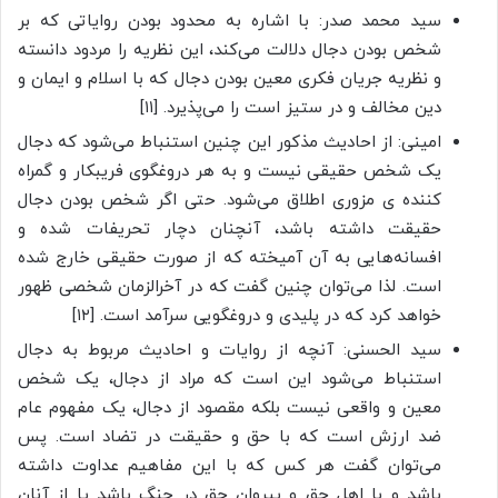
سید محمد صدر: با اشاره به محدود بودن روایاتی که بر
شخص بودن دجال دلالت می‌کند، این نظریه را مردود دانسته
و نظریه جریان فکری معین بودن دجال که با اسلام و ایمان و
دین مخالف و در ستیز است را می‌پذیرد. [۱۱]
امینی: از احادیث مذکور این چنین استنباط می‌شود که دجال
یک شخص حقیقی نیست و به هر دروغگوی فریبکار و گمراه
کننده ی مزوری اطلاق می‌شود. حتی اگر شخص بودن دجال
حقیقت داشته باشد، آنچنان دچار تحریفات شده و
افسانه‌هایی به آن آمیخته که از صورت حقیقی خارج شده
است. لذا می‌توان چنین گفت که در آخرالزمان شخصی ظهور
خواهد کرد که در پلیدی و دروغگویی سرآمد است. [۱۲]
سید الحسنی: آنچه از روایات و احادیث مربوط به دجال
استنباط می‌شود این است که مراد از دجال، یک شخص
معین و واقعی نیست بلکه مقصود از دجال، یک مفهوم عام
ضد ارزش است که با حق و حقیقت در تضاد است. پس
می‌توان گفت هر کس که با این مفاهیم عداوت داشته
باشد و با اهل حق و پیروان حق در جنگ باشد یا از آنان