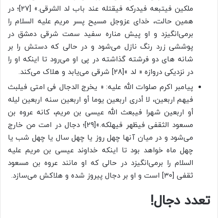
ملکین فیتبعه فیدرکه فیقتله عند باب لد الشرقی.» [۲۷]؛ در
همین حالت، خدای عزوجل مسیح پسر مریم علیه السلام را
برمی‌انگیزد و او پیش مناره سفید سمت شرقی دمشق در
پوششی زرد رنگ نازل می‌شود و در حالی که دستش را بر
شانه های دو فرشته گذاشته در پی او می‌رود تا اینکه او را
در نزدیکی دروازه « لد »[۲۸] شرقی می‌یابد و هلاک می‌کند.
پیامبر اکرم صلوات الله علیه: « یخرج الدجال فی امتی فیلبث
فیهم اربعین، لا أدری اربعین یوما أو اربعین سنه اربعین لیله
أو اربعین شهرا فیبعث الله عیسی بن مریم، کانه عروه بن
مسعود الثقفی فیظهر فیهلکه.»[۲۹]؛ دجال در امت من خارج
می‌شود و در میان آنها چهل روز یا چهل سال یا چهل شب یا
چهل ماه خواهد بود تا اینکه خداوند عیسی بن مریم علیه
السلام را برمی‌انگیزد در حالی که او مانند عروه بن مسعود
ثقفی [۳۰] است و او بر دجال پیروز شده و هلاکش می‌سازد.
تعدد دجال!