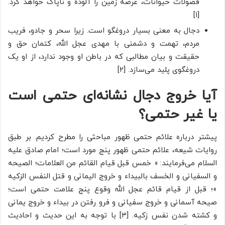
فضولات حیوانات، عرصه زمین را آلوده و ناپاک خواهد کرد.
[۱]
دجال به معنی بسیار دروغگو است. زیرا سحر و جادو، فریب
مردم، تهمت و دشمنی با مهدی عجل الله، کتمان حق و
حقیقت و بیان مطالبی که در باطن او وجود ندارد، از او یک
دروغگوی پلید می‌سازد. [۲]
آیا خروج دجال نشانه‌ای حتمی است
یا غیر حتمی؟
پیشتر درباره علائم حتمی ظهور مباحثی را مطرح کردیم. بر طبق
روایات شیعه، علائم حتمی ظهور پنج مورد است؛ امام صادق علیه
السلام می‌فرمایند: « خمس قبل قیام القائم من العلامات؛ الصیحه
و السفیانی و الخسف بالبیداء و خروج الیمانی و قتل النفس الزکیه
»؛ قبل از قیام قائم عجل الله وقوع پنج علامت حتمی است؛
صیحه آسمانی و خروج سفیانی و فرو رفتن در بیداء و خروج یمانی
و کشته شدن نفس زکیه. [۳] با توجه به این حدیث و احادیث