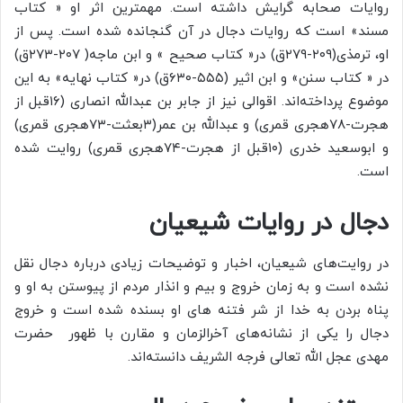
روایات صحابه گرایش داشته است. مهمترین اثر او « کتاب
مسند» است که روایات دجال در آن گنجانده شده است. پس از
او، ترمذی(۲۰۹-۲۷۹ق) در« کتاب صحیح » و ابن ماجه( ۲۰۷-۲۷۳ق)
در « کتاب سنن» و ابن اثیر (۵۵۵-۶۳۰ق) در« کتاب نهایه» به این
موضوع پرداخته‌اند. اقوالی نیز از جابر بن عبدالله انصاری (۱۶قبل از
هجرت-۷۸هجری قمری) و عبدالله بن عمر(۳بعثت-۷۳هجری قمری)
و ابوسعید خدری (۱۰قبل از هجرت-۷۴هجری قمری) روایت شده
است.
دجال در روایات شیعیان
در روایت‌های شیعیان، اخبار و توضیحات زیادی درباره دجال نقل
نشده است و به زمان خروج و بیم و انذار مردم از پیوستن به او و
پناه بردن به خدا از شر فتنه های او بسنده شده است و خروج
دجال را یکی از نشانه‌های آخرالزمان و مقارن با ظهور حضرت
مهدی عجل الله تعالی فرجه الشریف دانسته‌اند.