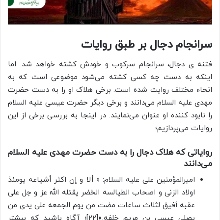
سرانجام دجال بر طبق روایات
فتنه ی دجال، سرانجام سرکوب و خودش کشته خواهد شد. اما
اینکه به دست چه کسی کشته می‌شود موضوعی است که به
انحاء مختلف روایت شده است. برخی هلاک او را به دست حضرت
مهدی علیه السلام می‌دانند و برخی دیگر حضرت عیسی علیه السلام
را نابود کننده او عنوان می‌نمایند. در اینجا به بررسی برخی از این
روایات می‌پردازیم؛
روایاتی که هلاک دجال را به دست حضرت مهدی علیه السلام
می‌دانند
امیرالمؤمنین علی علیه السلام: « ألا و إن اکثر أشیاعه یومئذ
اولاد الزنی و اصحاب الطیالسه الخضر یقتله الله عز و جل علی
عقبه أفیق لثلاث ساعات مضت من یوم الجمعه علی یدی من
یصلی عیسی بن مریم خلفه.»[۲۲]؛ آگاه باشید که بیشتر