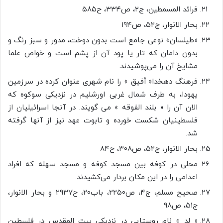
فرائد المسمطین، ج۲، ص۳۳۴، ح۵۸۵
بحار الانوار، ج۵۲، ص۱۹۴
«طیلسان» نوعی جامع است بدون دوخت، مدور و سبز رنگ و
بدون دامان که تار یا پود آن از پشم است و خواص علما
مشایخ آن را می‌پوشیدند.
فرهنگ دهخدا« أفیق » را نام شهری عنوان کرده در سرزمین
یهودا، به طرف شمال غربی اورشلیم در نزدیکی سوکوه که
الان آن را « بلند الفوقه » می گویند. در آنجا اسرائیلیان از
فلسطینیان شکست خورده و تابوت عهد نیز از آنها گرفته
شد.
بحار الانوار، ج۵۲، ص۳۰۸، ح۸۴
محلی در کوفه بین مسجد کوفه و مسجد سهله که افراد
اعدامی را در این مکان بردار می‌کشیدند.
صحیح مسلم، ج۴، ص۲۲۵۰، باب۲۰، ح۲۹۳۷ و بحار الانوار،
ج۵۱، ص۹۸
« لد » نام روستایی در نزدیکی بیت المقدس در فلسطین