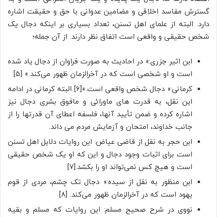
گسترش مفاسد اخلاقی و مضامین عدوانی با حق و حقیقت اشاره
دارد. البته از علمای اهل تسنن، تعداد بسیاری بر اینکه دجال یک
شخص حقیقی و واقعی است اتفاق نظر دارند. از آن جمله؛
ابن اثیر جزری:« در احادیث به صورت فراوان از دجال یاد شده
است و او شخصی است که در آخرالزمان ظهور می‌کند.» [۵]
کرمانی:« دجال شخص واقعی است.»[۶] البته کرمانی در ادامه
این نقل، به قدرت های ماورائی و مافوق بشری دجال نیز
اشاره کرده و ضمن تأیید آنها، فلسفه اعطای آن قدرتها را از
جانب خداوند، امتحان و آزمایش مردم می داند.
ابن حجر به نقل از قاضی عیاض: این روایات دلایل اهل تسنن
است برای اثبات وجود دجال و این که او یک شخص حقیقی
است و هیچ کس نمی‌تواند او را بکشد.[۷]
ابن منظور به نقل از سیده:« دجال تک چشم، مردی از قوم
یهود است که در آخرالزمان ظهور می‌کند. [۸]
نووی در شرح صحیح مسلم: این روایات که مسلم و بقیه