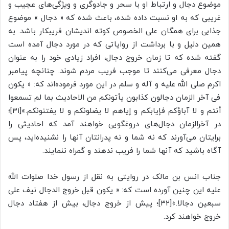
موضوع دجال و ارتباط او با سحر و جادوگری و ویژگی‌های عجیب و
غریبی که به او نسبت داده شده، باعث شده که « دجال » موضوع
جذابی برای همگان علی الخصوص کوته اندیشان فریبکار باشد. به
همین دلیل و با برداشت از روایاتی که در مورد دجال آمده است
گفته شده که تا زمان خروج دجال، افراد زیادی خود را به عنوان
دجال معرفی می‌کنند تا موجب فریب مردم شوند. چنانچه پیامبر
اکرم صلی الله علیه و آله و سلم در این مورد فرموده‌اند که: « یکون
فی آخر الزمان دجالون کذابون یأتونکم من الاحادیث بما لم تسمعوا
أنتم و لا آباؤکم فإیابکم و إیاهم لا یضلونکم و لا یفتنونکم.»[۳۱]؛
در آخرالزمان دجال‌های دروغگویی خواهند آمد که احادیثی را
برایتان می‌آورند که نه شما و نه پدرانتان آنها را نشنیده‌اید، پس
آگاه باشید که آنها شما را فریب ندهند و گمراه ننمایند.
جناب انس بن مالک در روایتی به نقل از رسول خدا صلوات الله
علیه این چنین آورده است که: « یکون قبل خروج الدجال نیف علی
سبعین دجالا.»[۳۲]؛ پیش از خروج دجال، بیش از هفتاد دجال
خروج خواهند کرد.