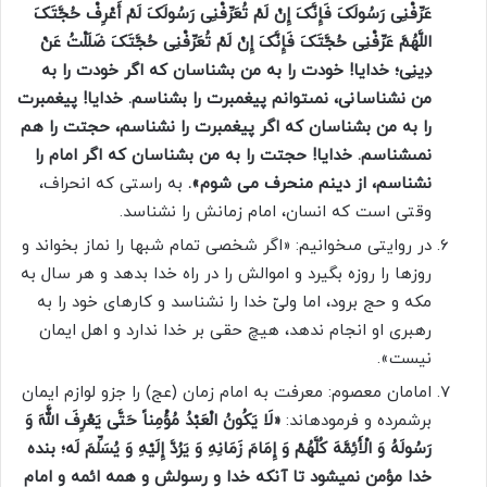
عَرِّفْنِى رَسُولَکَ فَإِنَّکَ إِنْ لَمْ تُعَرِّفْنِى رَسُولَکَ لَمْ أَعْرِفْ حُجَّتَکَ
اللَّهُمَّ عَرِّفْنِى حُجَّتَکَ فَإِنَّکَ إِنْ لَمْ تُعَرِّفْنِى حُجَّتَکَ ضَلَلْتُ عَنْ
دِینِى؛ خدایا! خودت را به من بشناسان که اگر خودت را به
من نشناسانی، نمى‏توانم پیغمبرت را بشناسم. خدایا! پیغمبرت
را به من بشناسان که اگر پیغمبرت را نشناسم، حجتت را هم
نمى‏شناسم. خدایا! حجتت را به من بشناسان که اگر امام را
نشناسم،‏ از دینم منحرف می شوم».
به راستی که انحراف،
وقتى است که انسان، امام زمانش را نشناسد.
در روایتى مى‏خوانیم: «اگر شخصى تمام شب‏­ها را نماز بخواند و
روزها را روزه بگیرد و اموالش را در راه خدا بدهد و هر سال به
مکه و حج برود، اما ولىّ خدا را نشناسد و کارهاى خود را به
رهبرى او انجام ندهد، هیچ حقى بر خدا ندارد و اهل ایمان
نیست».
امامان معصوم: معرفت به امام زمان (عج) را جزو لوازم ایمان
برشمرده و فرموده­اند:
«لَا یَکُونُ الْعَبْدُ مُؤْمِناً حَتَّى یَعْرِفَ اللَّهَ وَ
رَسُولَهُ وَ الْأَئِمَّهَ کُلَّهُمْ وَ إِمَامَ زَمَانِهِ وَ یَرُدَّ إِلَیْهِ وَ یُسَلِّمَ لَه‏؛ بنده
خدا مؤمن نمی­شود تا آن­که خدا و رسولش و همه ائمه و امام