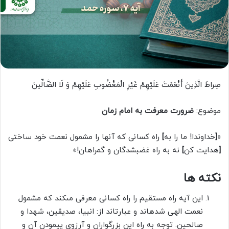
صِراطَ الَّذِینَ أَنْعَمْتَ عَلَیْهِمْ غَیْرِ الْمَغْضُوبِ عَلَیْهِمْ وَ لَا الضَّالِّینَ‏
موضوع:
ضرورت معرفت به امام زمان
«
[
خداوندا! ما را به
]
راه کسانى که آن­ها را مشمول نعمت خود ساختى
[
هدایت کن
]
نه به راه غضب­شدگان و گمراهان!»
نکته­ ها
این آیه راه مستقیم را راه کسانى معرفى مى‏کند که مشمول
نعمت الهى شده‏اند و عبارت­اند از: انبیا، صدیقین، شهدا و
صالحین. توجه به راه این بزرگواران و آرزوى پیمودن آن و