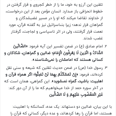
تلقین این آرزو به خود، ما را از خطر کج­روى و قرار گرفتن در
خطوط انحرافى باز مى‏دارد. انسان مؤمن بعد از این درخواست،
از خداوند تقاضا می­کند که او را در مسیر غضب‏شدگان و
گمراهان قرار ندهد؛ زیرا بنى‏اسرائیل نیز به گفته قرآن، مورد
نعمت قرار گرفتند، ولى در اثر ناسپاسى و لجاجت، گرفتار
غضب شدند.
امام صادق (ع) در ضمن تفسیر این آیه فرمود:
«الضَّالّینَ
الشّاکُ و الَّذِینَ لَا یَعْرِفُونَ الْإِمَامَ‏؛ ضالین و گمراهان، شکاکان و
کسانی هستند که امامشان را نمی‌شناسند».
رسول خدا (ص) در ضمن حدیث ثقلین که شیعه و سنی نقل
کرده‌اند، فرمود:
«إِنْ تَمَسَّکْتُمْ بِهِمَا لَنْ تَضِلُّوا؛ اگر همراه قرآن و
اهل­بیت: باشید، گمراه نمى‏شوید».
این گمراهی، همان است که
در آخر سوره حمد از خدا می­خواهیم که ما را از آن دور کند:
غَیْرِ الْمَغْضُوبِ عَلَیْهِمْ وَ لَا الضَّالِّین
با این بیان، ضالین دو دسته­اند: یک عده، کسانى­که با اهل­بیت:
هستند، اما قرآن را رها کرده­اند، و عده دیگر، کسانی که قرآن را