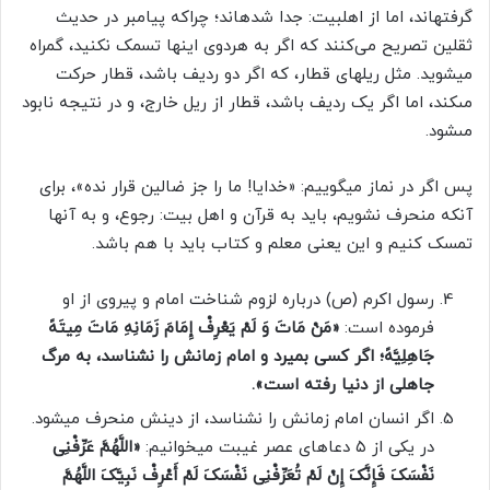
گرفته­اند، اما از اهل­بیت: جدا شده­اند؛ چراکه پیامبر در حدیث
ثقلین تصریح می‌کنند که اگر به هردوی این­ها تسمک نکنید، گمراه
می­شوید. مثل ریل­های قطار، که اگر دو ردیف باشد، قطار حرکت
مى‏کند، اما اگر یک ردیف باشد، قطار از ریل خارج، و در نتیجه نابود
مى‏شود.
پس اگر در نماز می­گوییم: «خدایا! ما را جز ضالین قرار نده»، برای
آن­که منحرف نشویم، باید به قرآن و اهل بیت: رجوع، و به آن­ها
تمسک کنیم و این یعنى معلم و کتاب باید با هم باشد.
رسول اکرم (ص) درباره لزوم شناخت‏ امام‏ و پیروى از او
فرموده است:
«مَنْ مَاتَ وَ لَمْ یَعْرِفْ إِمَامَ زَمَانِهِ مَاتَ مِیتَهً
جَاهِلِیَّهً؛ اگر کسى بمیرد و امام زمانش را نشناسد، به مرگ
جاهلی از دنیا رفته است».
اگر انسان امام زمانش را نشناسد، از دینش منحرف می­شود.
در یکی از ۵ دعاهای عصر غیبت می­خوانیم:
«اللَّهُمَّ عَرِّفْنِى
نَفْسَکَ فَإِنَّکَ إِنْ لَمْ تُعَرِّفْنِى نَفْسَکَ لَمْ أَعْرِفْ نَبِیَّکَ اللَّهُمَّ