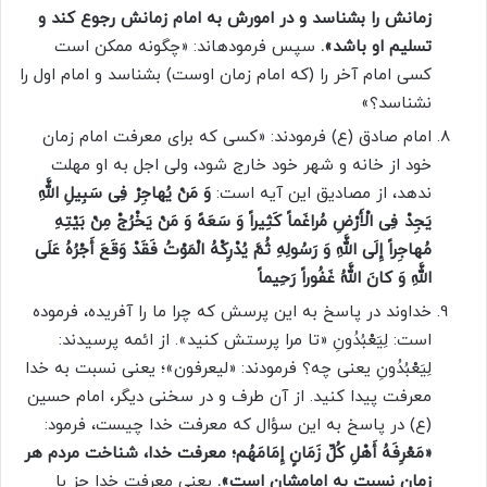
زمانش را بشناسد و در امورش به امام زمانش رجوع کند و
تسلیم او باشد».
سپس فرموده­اند: «چگونه ممکن است
کسى امام آخر را (که امام زمان اوست) بشناسد و امام اول را
نشناسد؟»
امام صادق (ع) فرمودند: «کسى که براى معرفت امام زمان
خود از خانه و شهر خود خارج شود، ولى اجل به او مهلت
ندهد، از مصادیق این آیه است:
وَ مَنْ یُهاجِرْ فِی سَبِیلِ اللَّهِ
یَجِدْ فِی الْأَرْضِ مُراغَماً کَثِیراً وَ سَعَهً وَ مَنْ یَخْرُجْ مِنْ بَیْتِهِ
مُهاجِراً إِلَى اللَّهِ وَ رَسُولِهِ ثُمَّ یُدْرِکْهُ الْمَوْتُ فَقَدْ وَقَعَ أَجْرُهُ عَلَى
اللَّهِ وَ کانَ اللَّهُ غَفُوراً رَحِیماً
خداوند در پاسخ به این پرسش که چرا ما را آفریده، فرموده
است: لِیَعْبُدُونِ «تا مرا پرستش کنید». از ائمه پرسیدند:
لِیَعْبُدُونِ یعنى چه؟ فرمودند: «لیعرفون»؛ یعنی نسبت به خدا
معرفت پیدا کنید. از آن طرف و در سخنی دیگر، امام حسین
(ع) در پاسخ به این سؤال که معرفت خدا چیست، فرمود:
«مَعْرِفَهُ أَهْلِ کُلِّ زَمَانٍ إِمَامَهُم؛ معرفت خدا، شناخت مردم هر
زمان نسبت به امامشان است».
یعنى معرفت خدا جز با