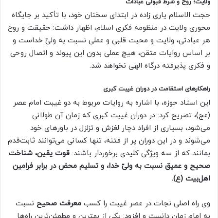
ولایت؛ روح و شرط قبولی عبادات
حجت‌ الاسلام یاری‌ زاده در ابتدای سخنان خود، با تأکید بر جایگاه
محوری ولایت در منظومه فکری اسلام، اظهار داشت: حقیقت و روح
هر عبادتی، ولایت و محبت قلبی و عملی نسبت به ولیّ خداست و
بر اساس روایات متقن، هیچ عملی بدون این پیوند و اتصال روحی
و فکری پذیرفته درگاه الهی نخواهد شد.
راهکارهای استقامت در دوران غیبت کبری
این استاد حوزه، با اشاره به روایات مربوط به دو غیبت امام عصر
(عج)، تصریح کرد: در دوران غیبت کبری که زمان آن طولانی
می‌شود، بسیاری از افراد دچار لغزش و تزلزل در باورهای خود
می‌شوند و در این دوران پر از فتنه، تنها کسانی می‌توانند ثابت‌قدم
بمانند که از سه ویژگی کلیدی برخوردار باشند:
قوت یقین، شناخت
صحیح و عمیق نسبت به ولیّ خدا، و تسلیم محض در برابر فرامین
اهل‌بیت (ع).
وی راه اصلی نجات در عصر غیبت را کسب
معرفت صحیح
نسبت
به امام زمان دانست و افزود: یکی از بهترین و مطمئن‌ترین راه‌ها