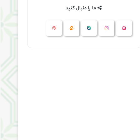
ما را دنبال کنید
آپارات
بله
اینستاگرام
ایتا
شنوتو