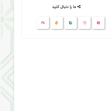
ما را دنبال کنید
آپارات
بله
اینستاگرام
ایتا
شنوتو