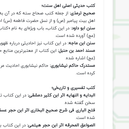
کتب حدیثی اصلی اهل سنت؛
صحیح ترمذی:
از جمله کتب صحاح سته که در آن به اح
اهل بیت پیامبر (ص) و از نسل حضرت فاطمه (س) ا
سنن ابو داود:
در این کتاب، باب ویژه‌ای به نام «کتا
(عج) آورده شده است.
سنن ابن ماجه:
در این کتاب نیز احادیثی درباره ظهو
مسند احمد بن حنبل:
این کتاب از معتبرترین منابع 
(عج) اشاره شده.
مستدرک حاکم نیشابوری:
حاکم نیشابوری احادیث مربو
کرده است.
کتب تفسیری و تاریخی؛
البدایه و النهایه اثر ابن کثیر دمشقی:
در این کتاب تا
سخن گفته شده.
فتح الباری فی شرح صحیح البخاری اثر ابن حجر عسقل
شده است.
الصواعق المحرقه اثر ابن حجر هیتمی:
در این کتاب به