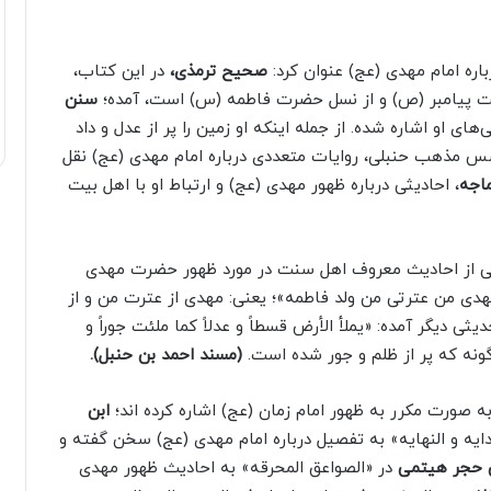
اره امام مهدی (عج) عنوان کرد:
صحیح ترمذی،
در این کتاب،
 بیت پیامبر (ص) و از نسل حضرت فاطمه (س) است، آمده؛
سنن
های او اشاره شده. از جمله اینکه او زمین را پر از عدل و داد
سس مذهب حنبلی، روایات متعددی درباره امام مهدی (عج) نقل
اجه
، احادیثی درباره ظهور مهدی (عج) و ارتباط او با اهل بیت
خی از احادیث معروف اهل سنت در مورد ظهور حضرت مهدی
لمهدی من عترتی من ولد فاطمه»؛ یعنی: مهدی از عترت من و از
ی دیگر آمده: «یملأ الأرض قسطاً و عدلاً کما ملئت جوراً و
ن‌گونه که پر از ظلم و جور شده است.
(مسند احمد بن حنبل).
 صورت مکرر به ظهور امام زمان (عج) اشاره کرده اند؛
ابن
یه و النهایه» به تفصیل درباره امام مهدی (عج) سخن گفته و
 حجر هیتمی
در «الصواعق المحرقه» به احادیث ظهور مهدی