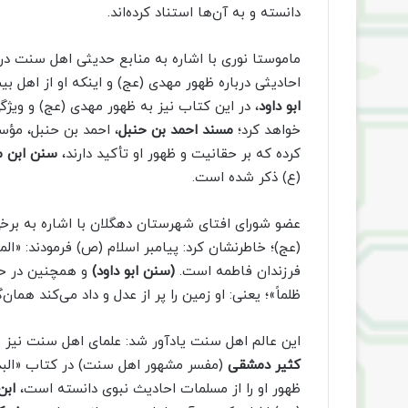
دانسته و به آن‌ها استناد کرده‌اند.
ماموستا نوری با اشاره به منابع حدیثی اهل سنت درب
احادیثی درباره ظهور مهدی (عج) و اینکه او از اهل
ابو داود
، در این کتاب نیز به ظهور مهدی (عج) و ویژگی‌
خواهد کرد؛
مسند احمد بن حنبل
، احمد بن حنبل، مؤ
کرده که بر حقانیت و ظهور او تأکید دارند،
سنن ابن م
(ع) ذکر شده است.
عضو شورای افتای شهرستان دهگلان با اشاره به بر
(عج)؛ خاطرنشان کرد: پیامبر اسلام (ص) فرمودند: «ا
فرزندان فاطمه است.
(سنن ابو داود)
و همچنین در حدیث
ظلماً»؛ یعنی: او زمین را پر از عدل و داد می‌کند هما
این عالم اهل سنت یادآور شد: علمای اهل سنت نیز به
کثیر دمشقی
(مفسر مشهور اهل سنت) در کتاب «البدا
ظهور او را از مسلمات احادیث نبوی دانسته است،
ابن