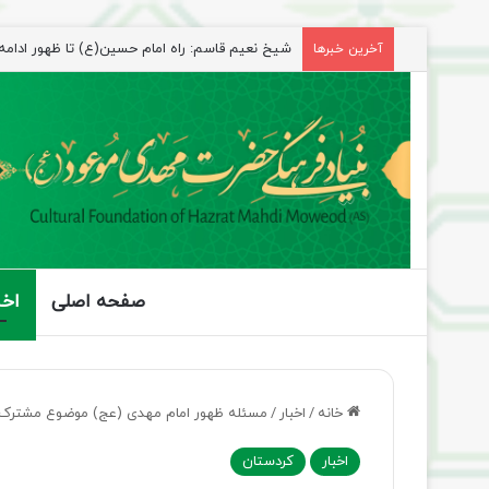
شیخ نعیم قاسم: راه امام حسین(ع) تا ظهور ادامه دا
آخرین خبرها
صفحه اصلی
اخب
خانه
/
اخبار
/
مسئله ظهور امام مهدی (عج) موضوع مشتر
اخبار
کردستان