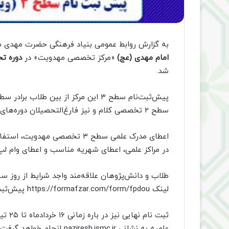
به گزارش روابط عمومی بنیاد فرهنگی حضرت مهدی م
امام مهدی (عج)
«مرکز تخصصی مهدویت» در
دوره ت
شد.
سطح ۲ تخصصی کلام و نیز فارغ‌التحصیلان دوره‌های کوتاه‌مدت و تربیت مربی معارف مهدویت خواهد بود.
اعطای مدرک علمی سطح ۳ تخصصی م
در مراکز علمی، اعطای شهریه مناسب و اعطای وام لپ‌
طلاب و دانش‌پژوهان علاقه‌مند واجد شرایط از روز سه
لینک https://formafzar.com/form/fpdou پیش‌ثبت‌نام خود را انجام دهند.
ثبت ن
علمیه به نشانی paziresh.ismc.ir انجام خواهد گرفت.