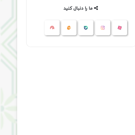
ما را دنبال کنید
آپارات
بله
اینستاگرام
ایتا
شنوتو