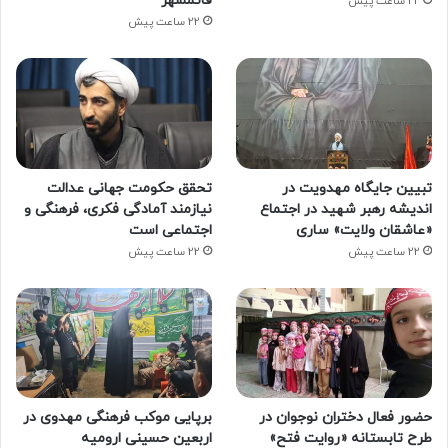
قائمشهر
22 ساعت پیش
22 ساعت پیش
تبیین جایگاه مهدویت در
تحقق حکومت جهانی عدالت
اندیشه رهبر شهید در اجتماع
نیازمند آمادگی فکری، فرهنگی و
«عاشقان ولایت» ساری
اجتماعی است
22 ساعت پیش
22 ساعت پیش
حضور فعال دختران نوجوان در
برپایی موکب فرهنگی مهدوی در
طرح تابستانه «روایت فتح»
اربعین حسینی ارومیه