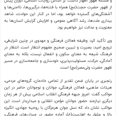
و مسئله ظهور اظهار داشت: بر اساس روایات اسلامی، دوران پیش
از ظهور حضرت حجت(عج) همراه با فتنه‌ها، درگیری‌ها، ناامنی‌ها و
آشفتگی‌های گسترده خواهد بود، اما در کنار این حوادث، شاهد
بیداری ملت‌ها، رشد آگاهی عمومی و افزایش گرایش انسان‌ها به
معنویت و عدالت نیز خواهیم بود.
وی تأکید کرد: وظیفه فعالان فرهنگی و مهدوی در چنین شرایطی،
ترویج امید، بصیرت و تبیین صحیح مفهوم انتظار است. انتظار در
فرهنگ شیعه به معنای سکون و انفعال نیست، بلکه به معنای
آمادگی، حرکت، مسئولیت‌پذیری، خودسازی و جامعه‌سازی در مسیر
ظهور حضرت ولی‌عصر(عج) است.
رنجبری در پایان ضمن تقدیر از تمامی خادمان، گروه‌های مردمی،
هیئات مذهبی، فعالان فرهنگی، جوانان و نوجوانان حاضر در این
مواکب گفت: امروز جبهه فرهنگی انقلاب اسلامی بیش از هر زمان
دیگری نیازمند حضور جوانان مؤمن، انقلابی و میدان‌دار است. این
مواکب نشان داد که نسل جوان هرمزگان با روحیه جهادی، انگیزه
بالا و عشق به اهل‌بیت(ع)، آماده حضور در میدان‌های فرهنگی،