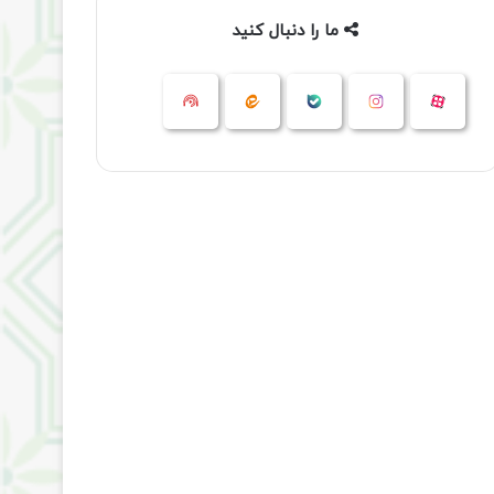
ما را دنبال کنید
آپارات
بله
اینستاگرام
ایتا
شنوتو