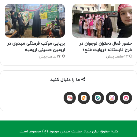
حضور فعال دختران نوجوان در
برپایی موکب فرهنگی مهدوی در
طرح تابستانه «روایت فتح»
اربعین حسینی ارومیه
23 ساعت پیش
24 ساعت پیش
ما را دنبال کنید
آپارات
بله
اینستاگرام
ایتا
شنوتو
کلیه حقوق برای بنیاد حضرت مهدی موعود (ع) محفوظ است.