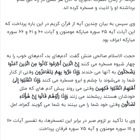
برداشته او را اذیت و مسخره کرده اند.
وی سپس به بیان چندین آیه از قرآن کریم در این باره پرداخت که
این آیات آیه ۲۵ سوره مبارکه مومنون و آیات ۶۰ و ۶۱ و ۶۶ سوره
مبارکه اعراف بود.
حجت الاسلام صالحی منش گفت: آدم‌های بد، آدم‌های خوب را به
چهار شیوه مسخره می کنند
إِنَّ الَّذِینَ أَجْرَمُوا کَانُوا مِنَ الَّذِینَ آمَنُوا
یَضْحَکُونَ
به آنها می خندند
وَإِذَا مَرُّوا بِهِمْ یَتَغَامَزُونَ
وقتی از کنار
شما رد می‌شوند با چشم و ابرو مسخره می کنند
وَإِذَا انْقَلَبُوا إِلَىٰ
أَهْلِهِمُ انْقَلَبُوا فَکِهِینَ
وقتی می روند پیش آدم های که مثل
خودشان هستند ریشخند می زنند
وَإِذَا رَأَوْهُمْ قَالُوا إِنَّ هَٰؤُلَاءِ
لَضَالُّونَ
وقتی خود شما را می بینند به شما می گویند گمراه، امل .
وی با تأکید بر لزوم صبر در برابر این تمسخرها، به تفسیر آیات ۱۱۰
و ۱۱۱ سوره مومنون و آیه ۷۵ سوره فرقان پرداخت.