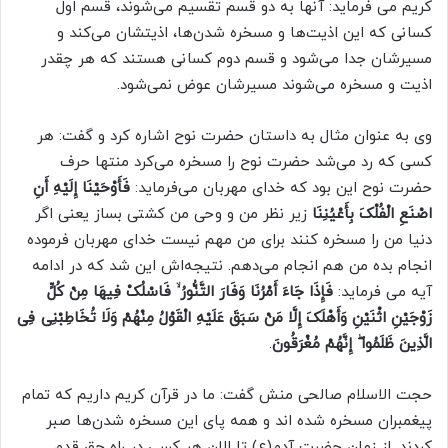
کریم می فرماید: آنها به دو قسم تقسیم می‌شوند، قسم اول
کسانی که این اذیت‌ها و مسخره شدن‌ها، اذیتشان می‌کند و
مسیرشان جدا می‌شود و قسم دوم کسانی هستند که هر چقدر
اذیت و مسخره می‌شوند مسیرشان عوض نمی‌شود.
وی به عنوان مثال به داستان حضرت نوح اشاره کرد و گفت: هر
کسی که رد می‌شد حضرت نوح را مسخره می‌کرد منتها حرف
حضرت نوح این بود که خدای مهربان می‌فرماید:
فَأَوْحَیْنَا إِلَیْهِ أَنِ
اصْنَعِ الْفُلْکَ بِأَعْیُنِنَا
زیر نظر من و وحی من کشتی بساز یعنی اگر
دنیا من را مسخره کنند برای من مهم نیست خدای مهربان فرموده
انجام بده من هم انجام می‌دهم. نتیجه‌اش این شد که در ادامه
آیه می فرماید:
فَإِذَا جَاءَ أَمْرُنَا وَفَارَ التَّنُّورُ ۙ فَاسْلُکْ فِیهَا مِنْ کُلٍّ
زَوْجَیْنِ اثْنَیْنِ وَأَهْلَکَ إِلَّا مَنْ سَبَقَ عَلَیْهِ الْقَوْلُ مِنْهُمْ وَلَا تُخَاطِبْنِی فِی
الَّذِینَ ظَلَمُوا ۖ إِنَّهُمْ مُغْرَقُونَ
.
حجت الاسلام صالحی منش گفت: ما در قرآن کریم داریم که تمام
پیغمبران مسخره شده اند و همه پای این مسخره شدن‌ها صبر
کردند. از زمان حضرت آدم(ع) تا الان هر کسی در راه حق قدم